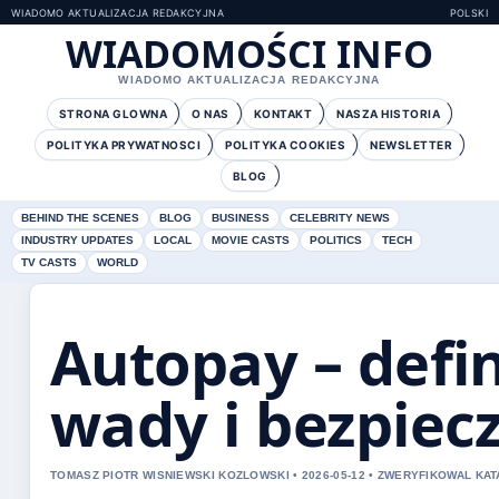
WIADOMO AKTUALIZACJA REDAKCYJNA
POLSKI
WIADOMOŚCI INFO
WIADOMO AKTUALIZACJA REDAKCYJNA
STRONA GLOWNA
O NAS
KONTAKT
NASZA HISTORIA
POLITYKA PRYWATNOSCI
POLITYKA COOKIES
NEWSLETTER
BLOG
BEHIND THE SCENES
BLOG
BUSINESS
CELEBRITY NEWS
INDUSTRY UPDATES
LOCAL
MOVIE CASTS
POLITICS
TECH
TV CASTS
WORLD
Autopay – defini
wady i bezpiec
TOMASZ PIOTR WISNIEWSKI KOZLOWSKI • 2026-05-12 • ZWERYFIKOWAL KA