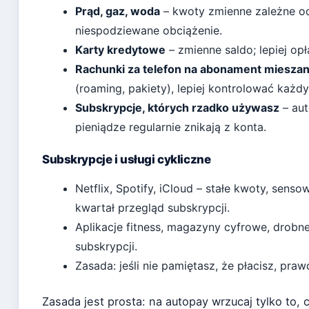
Prąd, gaz, woda
– kwoty zmienne zależne o
niespodziewane obciążenie.
Karty kredytowe
– zmienne saldo; lepiej opł
Rachunki za telefon na abonament miesza
(roaming, pakiety), lepiej kontrolować każd
Subskrypcje, których rzadko używasz
– aut
pieniądze regularnie znikają z konta.
Subskrypcje i usługi cykliczne
Netflix, Spotify, iCloud – stałe kwoty, sens
kwartał przegląd subskrypcji.
Aplikacje fitness, magazyny cyfrowe, drobn
subskrypcji.
Zasada: jeśli nie pamiętasz, że płacisz, pra
Zasada jest prosta: na autopay wrzucaj tylko to, 