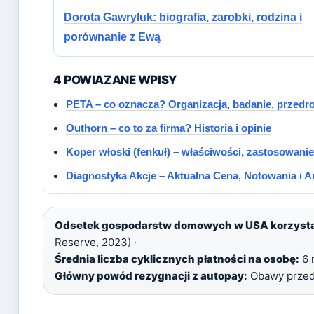
Dorota Gawryluk: biografia, zarobki, rodzina i
porównanie z Ewą
4 POWIAZANE WPISY
PETA – co oznacza? Organizacja, badanie, przedr
Outhorn – co to za firma? Historia i opinie
Koper włoski (fenkuł) – właściwości, zastosowani
Diagnostyka Akcje – Aktualna Cena, Notowania i A
Odsetek gospodarstw domowych w USA korzysta
Reserve, 2023) ·
Średnia liczba cyklicznych płatności na osobę:
6 
Główny powód rezygnacji z autopay:
Obawy przed 