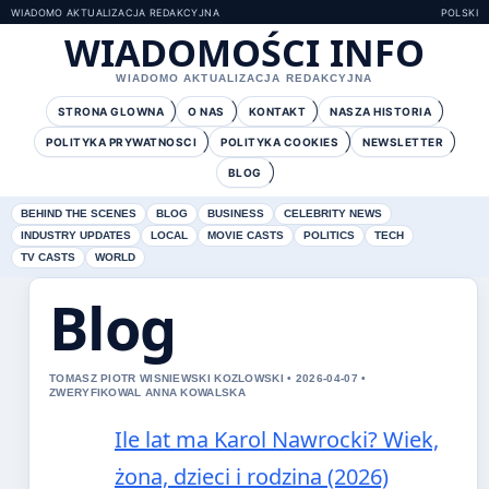
WIADOMO AKTUALIZACJA REDAKCYJNA
POLSKI
WIADOMOŚCI INFO
WIADOMO AKTUALIZACJA REDAKCYJNA
STRONA GLOWNA
O NAS
KONTAKT
NASZA HISTORIA
POLITYKA PRYWATNOSCI
POLITYKA COOKIES
NEWSLETTER
BLOG
BEHIND THE SCENES
BLOG
BUSINESS
CELEBRITY NEWS
INDUSTRY UPDATES
LOCAL
MOVIE CASTS
POLITICS
TECH
TV CASTS
WORLD
Blog
TOMASZ PIOTR WISNIEWSKI KOZLOWSKI • 2026-04-07 •
ZWERYFIKOWAL ANNA KOWALSKA
Ile lat ma Karol Nawrocki? Wiek,
żona, dzieci i rodzina (2026)