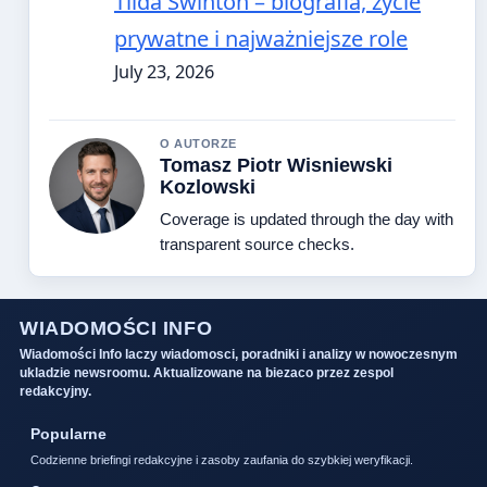
Tilda Swinton – biografia, życie
prywatne i najważniejsze role
July 23, 2026
O AUTORZE
Tomasz Piotr Wisniewski
Kozlowski
Coverage is updated through the day with
transparent source checks.
WIADOMOŚCI INFO
Wiadomości Info laczy wiadomosci, poradniki i analizy w nowoczesnym
ukladzie newsroomu. Aktualizowane na biezaco przez zespol
redakcyjny.
Popularne
Codzienne briefingi redakcyjne i zasoby zaufania do szybkiej weryfikacji.