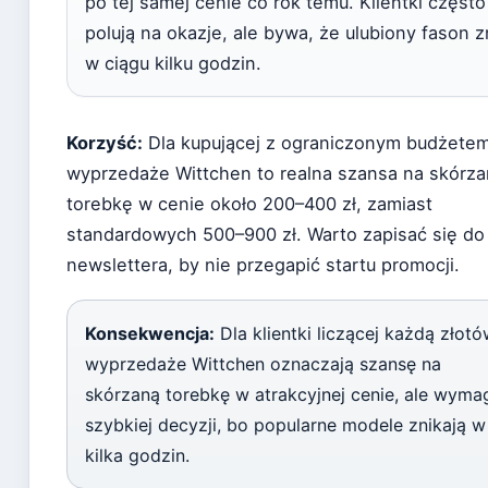
po tej samej cenie co rok temu. Klientki często
polują na okazje, ale bywa, że ulubiony fason z
w ciągu kilku godzin.
Korzyść:
Dla kupującej z ograniczonym budżete
wyprzedaże Wittchen to realna szansa na skórz
torebkę w cenie około 200–400 zł, zamiast
standardowych 500–900 zł. Warto zapisać się do
newslettera, by nie przegapić startu promocji.
Konsekwencja:
Dla klientki liczącej każdą złot
wyprzedaże Wittchen oznaczają szansę na
skórzaną torebkę w atrakcyjnej cenie, ale wyma
szybkiej decyzji, bo popularne modele znikają w
kilka godzin.