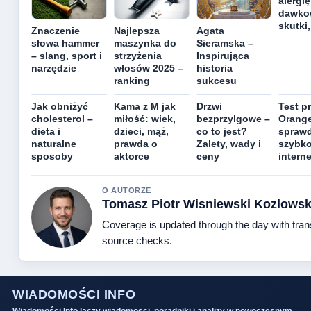
alergię
dawko
skutki
Znaczenie
Najlepsza
Agata
słowa hammer
maszynka do
Sieramska –
– slang, sport i
strzyżenia
Inspirująca
narzędzie
włosów 2025 –
historia
ranking
sukcesu
Jak obniżyć
Kama z M jak
Drzwi
Test p
cholesterol –
miłość: wiek,
bezprzylgowe –
Orange
dieta i
dzieci, mąż,
co to jest?
sprawd
naturalne
prawda o
Zalety, wady i
szybk
sposoby
aktorce
ceny
intern
O AUTORZE
Tomasz Piotr Wisniewski Kozlowsk
Coverage is updated through the day with tra
source checks.
WIADOMOŚCI INFO
Wiadomości Info laczy wiadomosci, poradniki i analizy w nowoczesnym