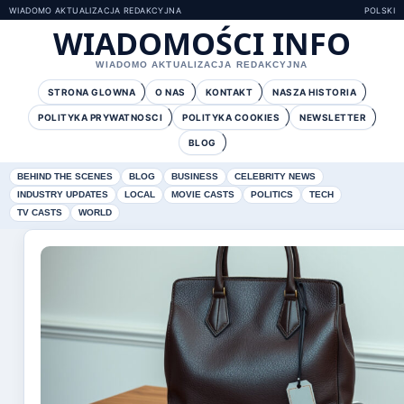
WIADOMO AKTUALIZACJA REDAKCYJNA
POLSKI
WIADOMOŚCI INFO
WIADOMO AKTUALIZACJA REDAKCYJNA
STRONA GLOWNA
O NAS
KONTAKT
NASZA HISTORIA
POLITYKA PRYWATNOSCI
POLITYKA COOKIES
NEWSLETTER
BLOG
BEHIND THE SCENES
BLOG
BUSINESS
CELEBRITY NEWS
INDUSTRY UPDATES
LOCAL
MOVIE CASTS
POLITICS
TECH
TV CASTS
WORLD