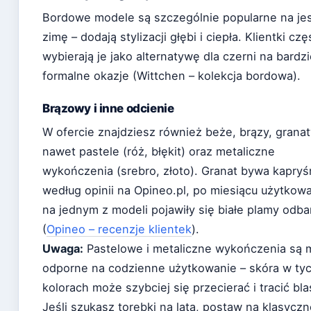
Bordowe modele są szczególnie popularne na jes
zimę – dodają stylizacji głębi i ciepła. Klientki czę
wybierają je jako alternatywę dla czerni na bardzi
formalne okazje (Wittchen – kolekcja bordowa).
Brązowy i inne odcienie
W ofercie znajdziesz również beże, brązy, granat
nawet pastele (róż, błękit) oraz metaliczne
wykończenia (srebro, złoto). Granat bywa kapryś
według opinii na Opineo.pl, po miesiącu użytkow
na jednym z modeli pojawiły się białe plamy odb
(
Opineo – recenzje klientek
).
Uwaga:
Pastelowe i metaliczne wykończenia są 
odporne na codzienne użytkowanie – skóra w ty
kolorach może szybciej się przecierać i tracić bla
Jeśli szukasz torebki na lata, postaw na klasycz