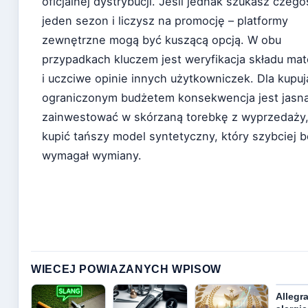
oficjalnej dystrybucji. Jeśli jednak szukasz czego
jeden sezon i liczysz na promocję – platformy
zewnętrzne mogą być kuszącą opcją. W obu
przypadkach kluczem jest weryfikacja składu mate
i uczciwe opinie innych użytkowniczek. Dla kupuj
ograniczonym budżetem konsekwencja jest jasna
zainwestować w skórzaną torebkę z wyprzedaży,
kupić tańszy model syntetyczny, który szybciej 
wymagał wymiany.
WIECEJ POWIAZANYCH WPISOW
Allegra