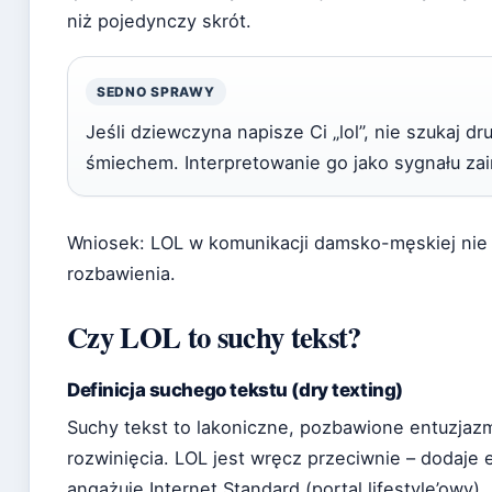
niż pojedynczy skrót.
SEDNO SPRAWY
Jeśli dziewczyna napisze Ci „lol”, nie szukaj d
śmiechem. Interpretowanie go jako sygnału zai
Wniosek: LOL w komunikacji damsko-męskiej nie n
rozbawienia.
Czy LOL to suchy tekst?
Definicja suchego tekstu (dry texting)
Suchy tekst to lakoniczne, pozbawione entuzjazm
rozwinięcia. LOL jest wręcz przeciwnie – dodaje 
angażuje Internet Standard (portal lifestyle’owy).