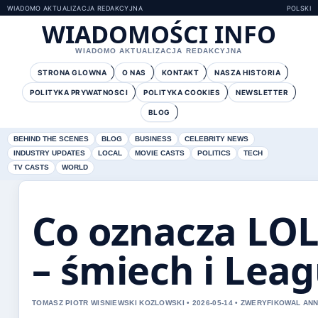
WIADOMO AKTUALIZACJA REDAKCYJNA
POLSKI
WIADOMOŚCI INFO
WIADOMO AKTUALIZACJA REDAKCYJNA
STRONA GLOWNA
O NAS
KONTAKT
NASZA HISTORIA
POLITYKA PRYWATNOSCI
POLITYKA COOKIES
NEWSLETTER
BLOG
BEHIND THE SCENES
BLOG
BUSINESS
CELEBRITY NEWS
INDUSTRY UPDATES
LOCAL
MOVIE CASTS
POLITICS
TECH
TV CASTS
WORLD
Co oznacza LOL
– śmiech i Lea
TOMASZ PIOTR WISNIEWSKI KOZLOWSKI • 2026-05-14 • ZWERYFIKOWAL A