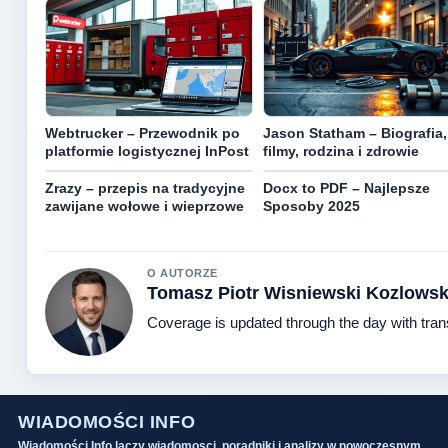
Webtrucker – Przewodnik po
Jason Statham – Biografia,
platformie logistycznej InPost
filmy, rodzina i zdrowie
Zrazy – przepis na tradycyjne
Docx to PDF – Najlepsze
zawijane wołowe i wieprzowe
Sposoby 2025
O AUTORZE
Tomasz Piotr Wisniewski Kozlowsk
Coverage is updated through the day with tra
WIADOMOŚCI INFO
Wiadomości Info laczy wiadomosci, poradniki i analizy w nowoczesnym