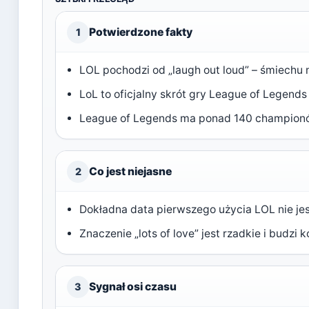
Potwierdzone fakty
1
LOL pochodzi od „laugh out loud” – śmiechu 
LoL to oficjalny skrót gry League of Legend
League of Legends ma ponad 140 champio
Co jest niejasne
2
Dokładna data pierwszego użycia LOL nie je
Znaczenie „lots of love” jest rzadkie i budzi 
Sygnał osi czasu
3