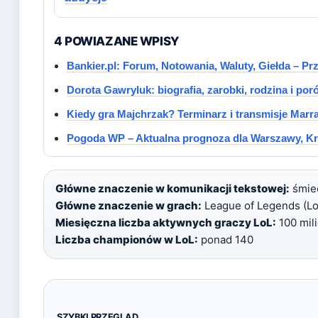
4 POWIAZANE WPISY
Bankier.pl: Forum, Notowania, Waluty, Giełda – P
Dorota Gawryluk: biografia, zarobki, rodzina i po
Kiedy gra Majchrzak? Terminarz i transmisje Marr
Pogoda WP – Aktualna prognoza dla Warszawy, Kr
Główne znaczenie w komunikacji tekstowej:
śmiec
Główne znaczenie w grach:
League of Legends (LoL
Miesięczna liczba aktywnych graczy LoL:
100 mil
Liczba championów w LoL:
ponad 140
SZYBKI PRZEGLĄD