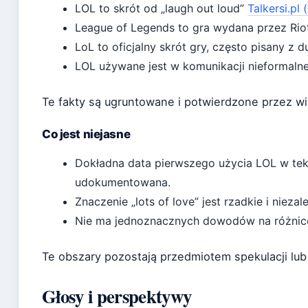
LOL to skrót od „laugh out loud”
Talkersi.pl
League of Legends to gra wydana przez Riot
LoL to oficjalny skrót gry, często pisany z d
LOL używane jest w komunikacji nieformalnej
Te fakty są ugruntowane i potwierdzone przez wi
Co jest niejasne
Dokładna data pierwszego użycia LOL w tekś
udokumentowana.
Znaczenie „lots of love” jest rzadkie i nieza
Nie ma jednoznacznych dowodów na różnice
Te obszary pozostają przedmiotem spekulacji lu
Głosy i perspektywy