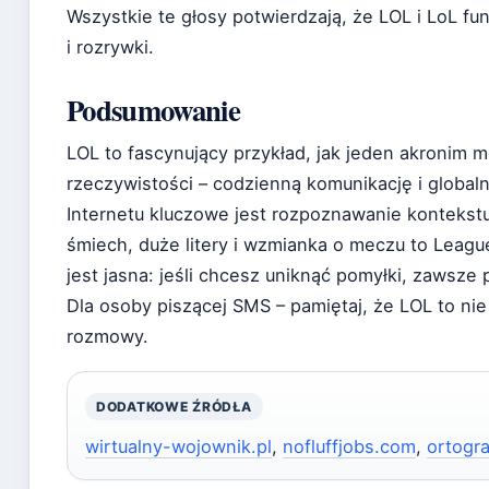
Wszystkie te głosy potwierdzają, że LOL i LoL f
i rozrywki.
Podsumowanie
LOL to fascynujący przykład, jak jeden akronim 
rzeczywistości – codzienną komunikację i global
Internetu kluczowe jest rozpoznawanie kontekstu
śmiech, duże litery i wzmianka o meczu to Leag
jest jasna: jeśli chcesz uniknąć pomyłki, zawsze p
Dla osoby piszącej SMS – pamiętaj, że LOL to nie
rozmowy.
DODATKOWE ŹRÓDŁA
wirtualny-wojownik.pl
,
nofluffjobs.com
,
ortogra