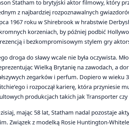
ason Statham to brytyjski aktor filmowy, który pr
ednym z najbardziej rozpoznawalnych gwiazdorów
ipca 1967 roku w Shirebrook w hrabstwie Derbysh
kromnych korzeniach, by później podbić Hollyw
rezencją i bezkompromisowym stylem gry aktors
ego droga do sławy wcale nie była oczywista. Mł
eprezentując Wielką Brytanię na zawodach, a dor
ałszywych zegarków i perfum. Dopiero w wieku 3
itchie’ego i rozpoczął karierę, która przyniesie 
ultowych produkcjach takich jak Transporter czy S
zisiaj, mając 58 lat, Statham nadal pozostaje ak
im. Związek z modelką Rosie Huntington-Whitele