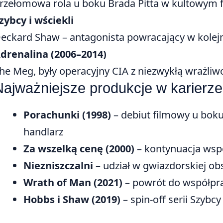
rzełomowa rola u boku Brada Pitta w kultowym f
zybcy i wściekli
eckard Shaw – antagonista powracający w kolejn
drenalina (2006–2014)
he Meg, były operacyjny CIA z niezwykłą wrażliw
Najważniejsze produkcje w karierze
Porachunki (1998)
– debiut filmowy u boku
handlarz
Za wszelką cenę (2000)
– kontynuacja wspó
Niezniszczalni
– udział w gwiazdorskiej ob
Wrath of Man (2021)
– powrót do współprac
Hobbs i Shaw (2019)
– spin-off serii Szyb