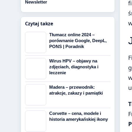
f
Newsletter
ś
w
Czytaj takze
Tłumacz online 2024 –
porównanie Google, DeepL,
PONS | Poradnik
F
Wirus HPV – objawy na
g
zdjęciach, diagnostyka i
leczenie
w
u
Madera – przewodnik:
atrakcje, zakazy i pamiątki
T
F
Corvette – cena, modele i
historia amerykańskiej ikony
P