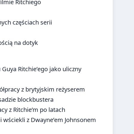
ilmie Ritchiego
ych częściach serii
ością na dotyk
 Guya Ritchie’ego jako uliczny
łpracy z brytyjskim reżyserem
sadzie blockbustera
y z Ritchie’m po latach
cy i wściekli z Dwayne’em Johnsonem