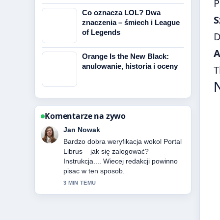
P
Co oznacza LOL? Dwa
S
znaczenia – śmiech i League
of Legends
D
A
Orange Is the New Black:
anulowanie, historia i oceny
T
Komentarze na zywo
Zofia Wisniewska
Swietne podsumowanie tematu Ile lat
ma Karol Nawrocki? Wiek, żona,.... To
najjasniejsze streszczenie, jakie dzis
widzialem.
5 MIN TEMU