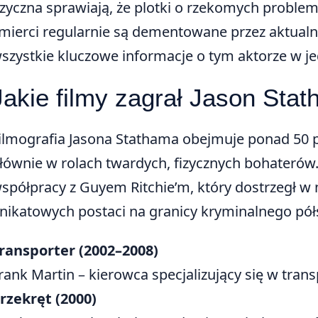
izyczna sprawiają, że plotki o rzekomych prob
mierci regularnie są dementowane przez aktualne
szystkie kluczowe informacje o tym aktorze w j
Jakie filmy zagrał Jason Sta
ilmografia Jasona Stathama obejmuje ponad 50 p
łównie w rolach twardych, fizycznych bohaterów.
spółpracy z Guyem Ritchie’m, który dostrzegł w
nikatowych postaci na granicy kryminalnego pół
ransporter (2002–2008)
rank Martin – kierowca specjalizujący się w tra
rzekręt (2000)