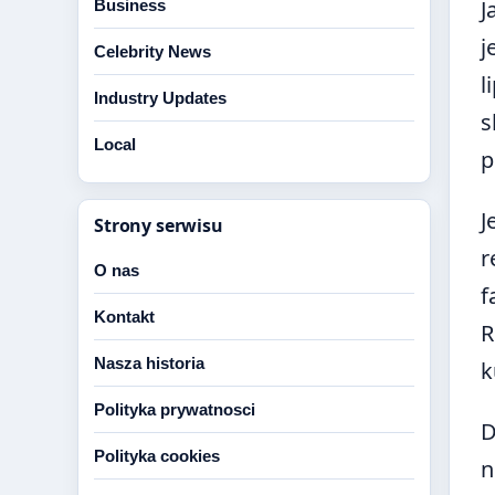
J
Business
j
Celebrity News
l
Industry Updates
s
Local
p
J
Strony serwisu
r
O nas
f
Kontakt
R
Nasza historia
k
Polityka prywatnosci
D
Polityka cookies
n