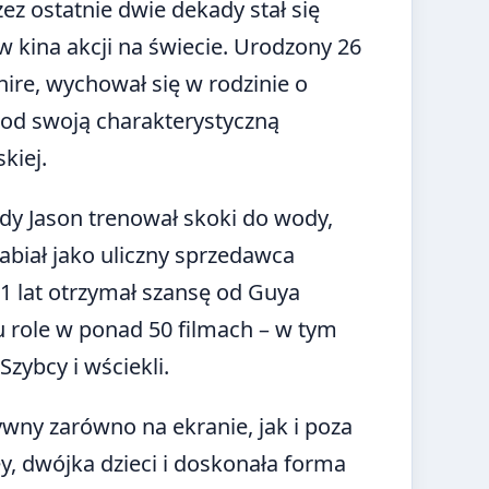
zez ostatnie dwie dekady stał się
 kina akcji na świecie. Urodzony 26
ire, wychował się w rodzinie o
ood swoją charakterystyczną
kiej.
ody Jason trenował skoki do wody,
abiał jako uliczny sprzedawca
1 lat otrzymał szansę od Guya
mu role w ponad 50 filmach – w tym
zybcy i wściekli.
tywny zarówno na ekranie, jak i poza
y, dwójka dzieci i doskonała forma