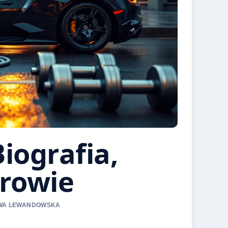
iografia,
drowie
 EWA LEWANDOWSKA