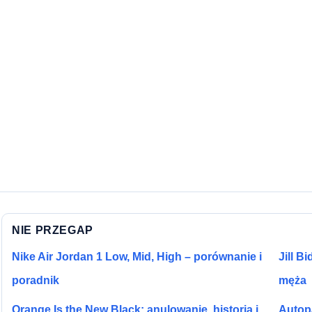
NIE PRZEGAP
Nike Air Jordan 1 Low, Mid, High – porównanie i
Jill B
poradnik
męża
Orange Is the New Black: anulowanie, historia i
Autopa