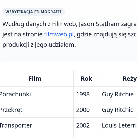
WERYFIKACJA FILMOGRAFII
Według danych z Filmweb, Jason Statham zagrał 
jest na stronie
filmweb.pl
, gdzie znajdują się s
produkcji z jego udziałem.
Film
Rok
Reży
Porachunki
1998
Guy Ritchie
Przekręt
2000
Guy Ritchie
Transporter
2002
Louis Leterr