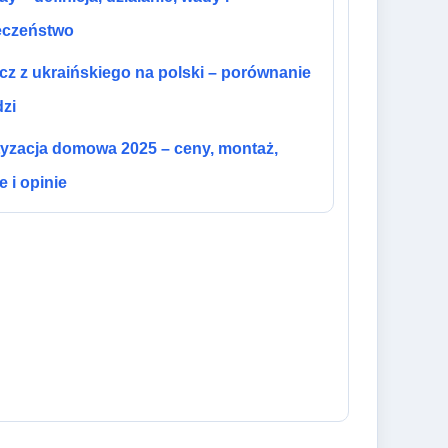
eczeństwo
z z ukraińskiego na polski – porównanie
zi
tyzacja domowa 2025 – ceny, montaż,
e i opinie