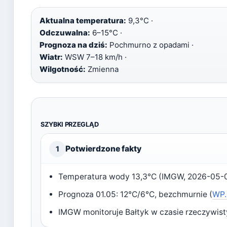
Aktualna temperatura:
9,3°C ·
Odczuwalna:
6–15°C ·
Prognoza na dziś:
Pochmurno z opadami ·
Wiatr:
WSW 7–18 km/h ·
Wilgotność:
Zmienna
SZYBKI PRZEGLĄD
Potwierdzone fakty
1
Temperatura wody 13,3°C (IMGW, 2026-05-0
Prognoza 01.05: 12°C/6°C, bezchmurnie (
WP.
IMGW monitoruje Bałtyk w czasie rzeczywist