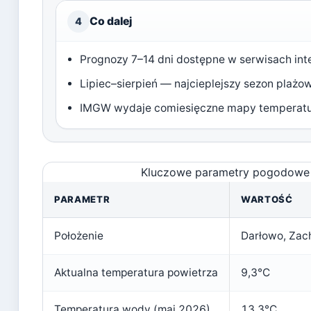
Co dalej
4
Prognozy 7–14 dni dostępne w serwisach inte
Lipiec–sierpień — najcieplejszy sezon plażo
IMGW wydaje comiesięczne mapy temperatu
Kluczowe parametry pogodowe 
PARAMETR
WARTOŚĆ
Położenie
Darłowo, Zac
Aktualna temperatura powietrza
9,3°C
Temperatura wody (maj 2026)
13,3°C