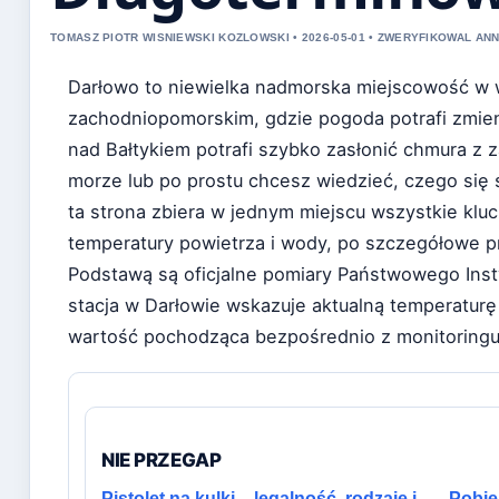
TOMASZ PIOTR WISNIEWSKI KOZLOWSKI • 2026-05-01 • ZWERYFIKOWAL A
Darłowo to niewielka nadmorska miejscowość w
zachodniopomorskim, gdzie pogoda potrafi zmien
nad Bałtykiem potrafi szybko zasłonić chmura z z
morze lub po prostu chcesz wiedzieć, czego się 
ta strona zbiera w jednym miejscu wszystkie klu
temperatury powietrza i wody, po szczegółowe p
Podstawą są oficjalne pomiary Państwowego Ins
stacja w Darłowie wskazuje aktualną temperatur
wartość pochodząca bezpośrednio z monitoringu
NIE PRZEGAP
Pistolet na kulki – legalność, rodzaje i
Pobie