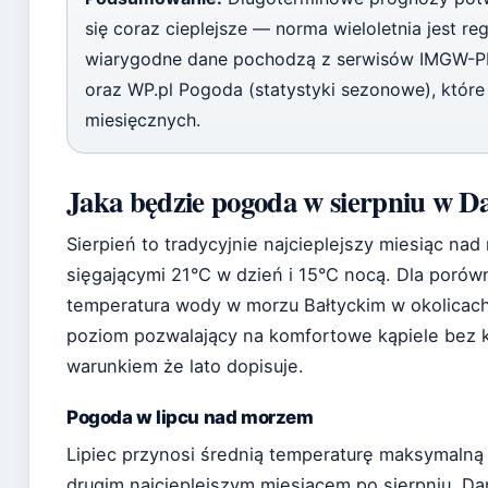
się coraz cieplejsze — norma wieloletnia jest re
wiarygodne dane pochodzą z serwisów IMGW-PI
oraz WP.pl Pogoda (statystyki sezonowe), które
miesięcznych.
Jaka będzie pogoda w sierpniu w D
Sierpień to tradycyjnie najcieplejszy miesiąc na
sięgającymi 21°C w dzień i 15°C nocą. Dla porów
temperatura wody w morzu Bałtyckim w okolicac
poziom pozwalający na komfortowe kąpiele bez k
warunkiem że lato dopisuje.
Pogoda w lipcu nad morzem
Lipiec przynosi średnią temperaturę maksymalną 
drugim najcieplejszym miesiącem po sierpniu. Da