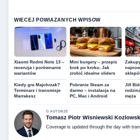
WIECEJ POWIAZANYCH WPISOW
Xiaomi Redmi Note 13 –
Mini burgery – przepis
Zakupy
recenzja i porównanie
krok po kroku. Jak
najnow
wariantów
zrobić idealne sliders
sklepó
Kiedy gra Majchrzak?
Pobranie Steam za
Jill Bi
Terminarz i transmisje
darmo – instalacja na
rodzina
Marrakesz
PC, Mac i Android
męża
O AUTORZE
Tomasz Piotr Wisniewski Kozlowsk
Coverage is updated through the day with tra