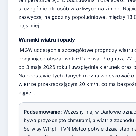
temperaturze 9,3°C odczuwalna może spaść nawe
szczególnie dla osób wrażliwych na zimno. Najci
zazwyczaj na godziny popołudniowe, między 13:0
najsilniej.
Warunki wiatru i opady
IMGW udostępnia szczegółowe prognozy wiatru d
obejmujące obszar wokół Darłowa. Prognoza 72-
do 3 maja 2026 roku i uwzględnia kierunek oraz 
Na podstawie tych danych można wnioskować o z
wietrze przekraczającym 20 km/h, co ma bezpoś
kąpieli.
Podsumowanie:
Wczesny maj w Darłowie oznac
bywa przysłonięte chmurami, a wiatr z zachodu
Serwisy WP.pl i TVN Meteo potwierdzają stabiln