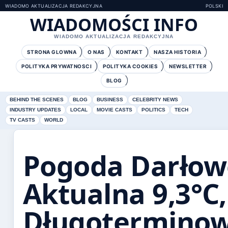
WIADOMO AKTUALIZACJA REDAKCYJNA
POLSKI
WIADOMOŚCI INFO
WIADOMO AKTUALIZACJA REDAKCYJNA
STRONA GLOWNA
O NAS
KONTAKT
NASZA HISTORIA
POLITYKA PRYWATNOSCI
POLITYKA COOKIES
NEWSLETTER
BLOG
BEHIND THE SCENES
BLOG
BUSINESS
CELEBRITY NEWS
INDUSTRY UPDATES
LOCAL
MOVIE CASTS
POLITICS
TECH
TV CASTS
WORLD
Pogoda Darłow
Aktualna 9,3°C,
Długotermino