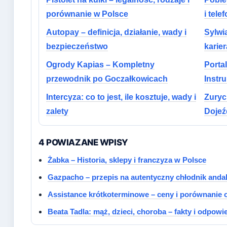
porównanie w Polsce
i tele
Autopay – definicja, działanie, wady i
Sylwia
bezpieczeństwo
karie
Ogrody Kapias – Kompletny
Porta
przewodnik po Goczałkowicach
Instr
Intercyza: co to jest, ile kosztuje, wady i
Zuryc
zalety
Dojeź
4 POWIAZANE WPISY
Żabka – Historia, sklepy i franczyza w Polsce
Gazpacho – przepis na autentyczny chłodnik andal
Assistance krótkoterminowe – ceny i porównanie o
Beata Tadla: mąż, dzieci, choroba – fakty i odpowi