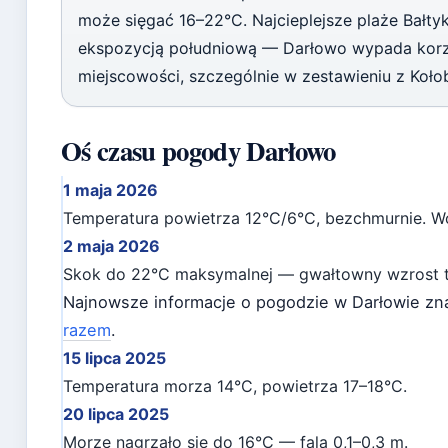
może sięgać 16–22°C. Najcieplejsze plaże Bałtyk
ekspozycją południową — Darłowo wypada korzys
miejscowości, szczególnie w zestawieniu z Koło
Oś czasu pogody Darłowo
1 maja 2026
Temperatura powietrza 12°C/6°C, bezchmurnie. 
2 maja 2026
Skok do 22°C maksymalnej — gwałtowny wzrost t
Najnowsze informacje o pogodzie w Darłowie zn
razem
.
15 lipca 2025
Temperatura morza 14°C, powietrza 17–18°C.
20 lipca 2025
Morze nagrzało się do 16°C — fala 0,1–0,3 m.