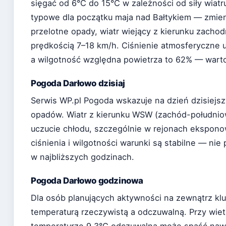
sięgać od 6°C do 15°C w zależności od siły wiatr
typowe dla początku maja nad Bałtykiem — zmie
przelotne opady, wiatr wiejący z kierunku zach
prędkością 7–18 km/h. Ciśnienie atmosferyczne u
a wilgotność względna powietrza to 62% — warto
Pogoda Darłowo dzisiaj
Serwis WP.pl Pogoda wskazuje na dzień dzisiejs
opadów. Wiatr z kierunku WSW (zachód-południ
uczucie chłodu, szczególnie w rejonach ekspon
ciśnienia i wilgotności warunki są stabilne — ni
w najbliższych godzinach.
Pogoda Darłowo godzinowa
Dla osób planujących aktywności na zewnątrz kl
temperaturą rzeczywistą a odczuwalną. Przy wiet