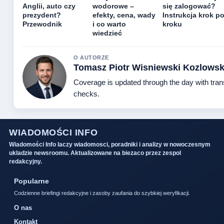
Anglii, auto czy
wodorowe –
się zalogować?
prezydent?
efekty, cena, wady
Instrukcja krok p
Przewodnik
i co warto
kroku
wiedzieć
O AUTORZE
Tomasz Piotr Wisniewski Kozlowsk
Coverage is updated through the day with tra
checks.
WIADOMOŚCI INFO
Wiadomości Info laczy wiadomosci, poradniki i analizy w nowoczesnym
ukladzie newsroomu. Aktualizowane na biezaco przez zespol
redakcyjny.
Popularne
Codzienne briefingi redakcyjne i zasoby zaufania do szybkiej weryfikacji.
O nas
Kontakt