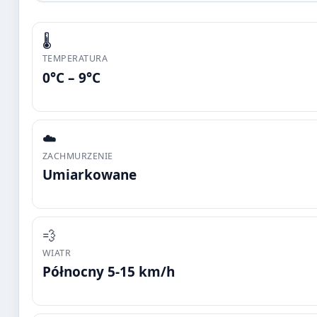
🌡️
TEMPERATURA
0°C – 9°C
☁️
ZACHMURZENIE
Umiarkowane
💨
WIATR
Północny 5-15 km/h