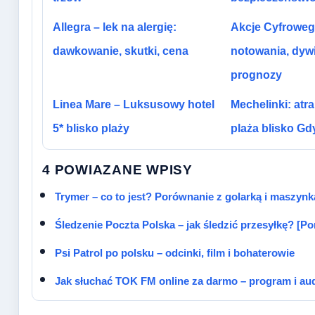
Allegra – lek na alergię:
Akcje Cyfroweg
dawkowanie, skutki, cena
notowania, dyw
prognozy
Linea Mare – Luksusowy hotel
Mechelinki: atra
5* blisko plaży
plaża blisko Gd
4 POWIAZANE WPISY
Trymer – co to jest? Porównanie z golarką i maszynk
Śledzenie Poczta Polska – jak śledzić przesyłkę? [Po
Psi Patrol po polsku – odcinki, film i bohaterowie
Jak słuchać TOK FM online za darmo – program i au