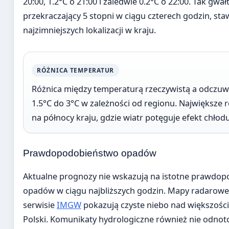
20:00, 1.2°C o 21:00 i zaledwie 0.2°C o 22:00. Tak gw
przekraczający 5 stopni w ciągu czterech godzin, st
najzimniejszych lokalizacji w kraju.
RÓŻNICA TEMPERATUR
Różnica między temperaturą rzeczywistą a odczuw
1.5°C do 3°C w zależności od regionu. Największe 
na północy kraju, gdzie wiatr potęguje efekt chłodu
Prawdopodobieństwo opadów
Aktualne prognozy nie wskazują na istotne prawdo
opadów w ciągu najbliższych godzin. Mapy radarow
serwisie
IMGW
pokazują czyste niebo nad większości
Polski. Komunikaty hydrologiczne również nie odno