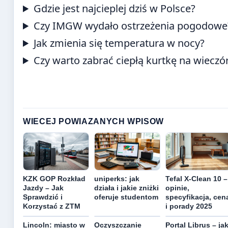
Gdzie jest najcieplej dziś w Polsce?
Czy IMGW wydało ostrzeżenia pogodowe
Jak zmienia się temperatura w nocy?
Czy warto zabrać ciepłą kurtkę na wieczó
WIECEJ POWIAZANYCH WPISOW
KZK GOP Rozkład
uniperks: jak
Tefal X-Clean 10 –
Jazdy – Jak
działa i jakie zniżki
opinie,
Sprawdzić i
oferuje studentom
specyfikacja, cen
Korzystać z ZTM
i porady 2025
Lincoln: miasto w
Oczyszczanie
Portal Librus – ja