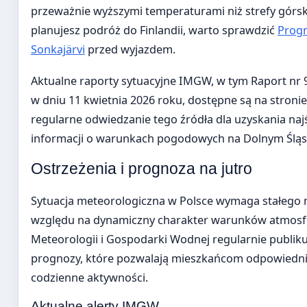
przeważnie wyższymi temperaturami niż strefy górskie
planujesz podróż do Finlandii, warto sprawdzić
Prog
Sonkajärvi
przed wyjazdem.
Aktualne raporty sytuacyjne IMGW, w tym Raport nr 9
w dniu 11 kwietnia 2026 roku, dostępne są na stroni
regularne odwiedzanie tego źródła dla uzyskania na
informacji o warunkach pogodowych na Dolnym Śląs
Ostrzeżenia i prognoza na jutro
Sytuacja meteorologiczna w Polsce wymaga stałego 
względu na dynamiczny charakter warunków atmosfe
Meteorologii i Gospodarki Wodnej regularnie publikuj
prognozy, które pozwalają mieszkańcom odpowiedn
codzienne aktywności.
Aktualne alerty IMGW