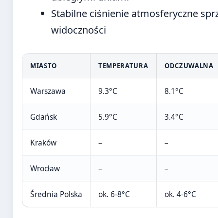
Stabilne ciśnienie atmosferyczne spr
widoczności
MIASTO
TEMPERATURA
ODCZUWALNA
Warszawa
9.3°C
8.1°C
Gdańsk
5.9°C
3.4°C
Kraków
–
–
Wrocław
–
–
Średnia Polska
ok. 6-8°C
ok. 4-6°C