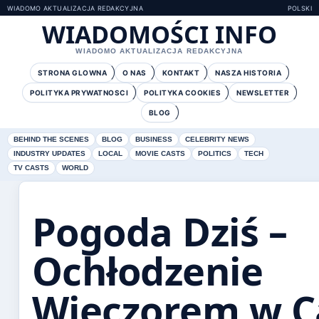
WIADOMO AKTUALIZACJA REDAKCYJNA
POLSKI
WIADOMOŚCI INFO
WIADOMO AKTUALIZACJA REDAKCYJNA
STRONA GLOWNA
O NAS
KONTAKT
NASZA HISTORIA
POLITYKA PRYWATNOSCI
POLITYKA COOKIES
NEWSLETTER
BLOG
BEHIND THE SCENES
BLOG
BUSINESS
CELEBRITY NEWS
INDUSTRY UPDATES
LOCAL
MOVIE CASTS
POLITICS
TECH
TV CASTS
WORLD
Pogoda Dziś –
Ochłodzenie
Wieczorem w 