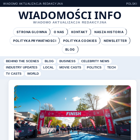
WIADOMO AKTUALIZACJA REDAKCYJNA
POLSKI
WIADOMOŚCI INFO
WIADOMO AKTUALIZACJA REDAKCYJNA
STRONA GLOWNA
O NAS
KONTAKT
NASZA HISTORIA
POLITYKA PRYWATNOSCI
POLITYKA COOKIES
NEWSLETTER
BLOG
BEHIND THE SCENES
BLOG
BUSINESS
CELEBRITY NEWS
INDUSTRY UPDATES
LOCAL
MOVIE CASTS
POLITICS
TECH
TV CASTS
WORLD