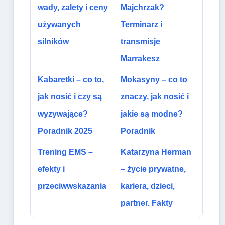
wady, zalety i ceny
Majchrzak?
używanych
Terminarz i
silników
transmisje
Marrakesz
Kabaretki – co to,
Mokasyny – co to
jak nosić i czy są
znaczy, jak nosić i
wyzywające?
jakie są modne?
Poradnik 2025
Poradnik
Trening EMS –
Katarzyna Herman
efekty i
– życie prywatne,
przeciwwskazania
kariera, dzieci,
partner. Fakty