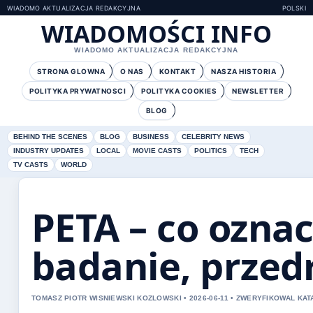
WIADOMO AKTUALIZACJA REDAKCYJNA
POLSKI
WIADOMOŚCI INFO
WIADOMO AKTUALIZACJA REDAKCYJNA
STRONA GLOWNA
O NAS
KONTAKT
NASZA HISTORIA
POLITYKA PRYWATNOSCI
POLITYKA COOKIES
NEWSLETTER
BLOG
BEHIND THE SCENES
BLOG
BUSINESS
CELEBRITY NEWS
INDUSTRY UPDATES
LOCAL
MOVIE CASTS
POLITICS
TECH
TV CASTS
WORLD
PETA – co oznac
badanie, przed
TOMASZ PIOTR WISNIEWSKI KOZLOWSKI • 2026-06-11 • ZWERYFIKOWAL KA