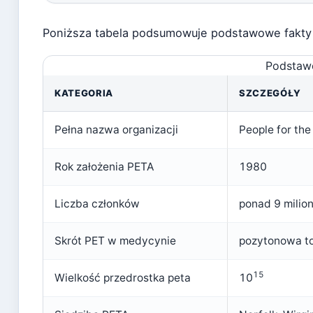
Poniższa tabela podsumowuje podstawowe fakty 
Podstawo
KATEGORIA
SZCZEGÓŁY
Pełna nazwa organizacji
People for the
Rok założenia PETA
1980
Liczba członków
ponad 9 milio
Skrót PET w medycynie
pozytonowa to
15
Wielkość przedrostka peta
10