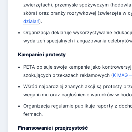
zwierzętach), przemyśle spożywczym (hodowla p
skóra) oraz branży rozrywkowej (zwierzęta w cy
działań
).
Organizacja deklaruje wykorzystywanie edukacji
wydarzeń specjalnych i angażowania celebrytów
Kampanie i protesty
PETA opisuje swoje kampanie jako kontrowersyj
szokujących przekazach reklamowych (
K MAG –
Wśród najbardziej znanych akcji są protesty pr
weganizmu oraz nagłośnienie warunków w hod
Organizacja regularnie publikuje raporty z doc
fermach.
Finansowanie i przejrzystość