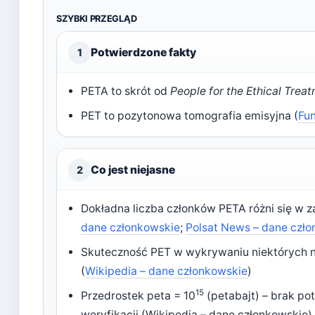
SZYBKI PRZEGLĄD
Potwierdzone fakty
1
PETA to skrót od
People for the Ethical Trea
PET to pozytonowa tomografia emisyjna (
Fun
Co jest niejasne
2
Dokładna liczba członków PETA różni się w za
dane członkowskie
;
Polsat News – dane czł
Skuteczność PET w wykrywaniu niektórych 
(
Wikipedia – dane członkowskie
)
15
Przedrostek peta = 10
(petabajt) – brak po
weryfikacji (Wikipedia – dane członkowskie)