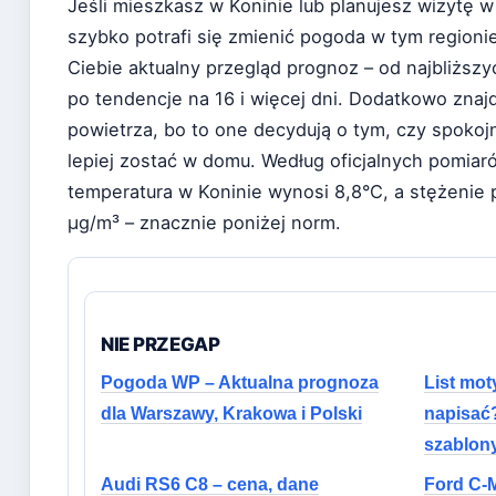
Jeśli mieszkasz w Koninie lub planujesz wizytę w
szybko potrafi się zmienić pogoda w tym regioni
Ciebie aktualny przegląd prognoz – od najbliższ
po tendencje na 16 i więcej dni. Dodatkowo znajd
powietrza, bo to one decydują o tym, czy spokoj
lepiej zostać w domu. Według oficjalnych pomiar
temperatura w Koninie wynosi 8,8°C, a stężenie 
µg/m³ – znacznie poniżej norm.
NIE PRZEGAP
Pogoda WP – Aktualna prognoza
List mot
dla Warszawy, Krakowa i Polski
napisać?
szablon
Audi RS6 C8 – cena, dane
Ford C-M