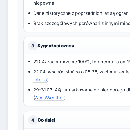
niepewna
Dane historyczne z poprzednich lat są ogran
Brak szczegółowych porównań z innymi mias
Sygnał osi czasu
3
21.04: zachmurzenie 100%, temperatura od 1
22.04: wschód słońca o 05:36, zachmurzeni
Interia
)
29-31.03: AQI umiarkowane do niedobrego d
(
AccuWeather
)
Co dalej
4