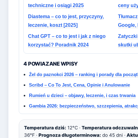
techniczne i osiągi 2025
ceny uż
Diastema – co to jest, przyczyny,
Tłumacz
leczenie, koszt [2025]
Google,
Chat GPT – co to jest i jak z niego
Zatyczki
korzystać? Poradnik 2024
skutki 
4 POWIAZANE WPISY
Żel do paznokci 2026 – ranking i porady dla począ
Scribd – Co To Jest, Cena, Opinie i Anulowanie
Rumień u dzieci – objawy, leczenie, i czas trwania
Gambia 2026: bezpieczeństwo, szczepienia, atrakc
Temperatura dziś:
12°C ·
Temperatura odczuwaln
36°F ·
Prognoza długoterminowa:
do 45 dni ·
Aktu