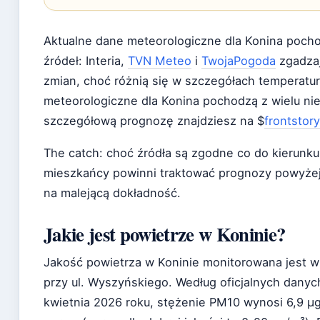
Aktualne dane meteorologiczne dla Konina pocho
źródeł: Interia,
TVN Meteo
i
TwojaPogoda
zgadzaj
zmian, choć różnią się w szczegółach temperatu
meteorologiczne dla Konina pochodzą z wielu nie
szczegółową prognozę znajdziesz na $
frontstory
The catch: choć źródła są zgodne co do kierun
mieszkańcy powinni traktować prognozy powyżej
na malejącą dokładność.
Jakie jest powietrze w Koninie?
Jakość powietrza w Koninie monitorowana jest w 
przy ul. Wyszyńskiego. Według oficjalnych danych
kwietnia 2026 roku, stężenie PM10 wynosi 6,9 µ