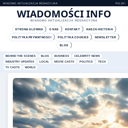
WIADOMO AKTUALIZACJA REDAKCYJNA
POLSKI
WIADOMOŚCI INFO
WIADOMO AKTUALIZACJA REDAKCYJNA
STRONA GLOWNA
O NAS
KONTAKT
NASZA HISTORIA
POLITYKA PRYWATNOSCI
POLITYKA COOKIES
NEWSLETTER
BLOG
BEHIND THE SCENES
BLOG
BUSINESS
CELEBRITY NEWS
INDUSTRY UPDATES
LOCAL
MOVIE CASTS
POLITICS
TECH
TV CASTS
WORLD