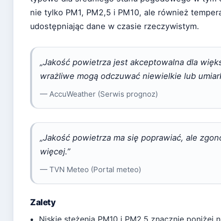
nie tylko PM1, PM2,5 i PM10, ale również temperat
udostępniając dane w czasie rzeczywistym.
„Jakość powietrza jest akceptowalna dla wię
wrażliwe mogą odczuwać niewielkie lub umia
— AccuWeather (Serwis prognoz)
„Jakość powietrza ma się poprawiać, ale zgo
więcej.”
— TVN Meteo (Portal meteo)
Zalety
Niskie stężenia PM10 i PM2,5 znacznie poniżej 