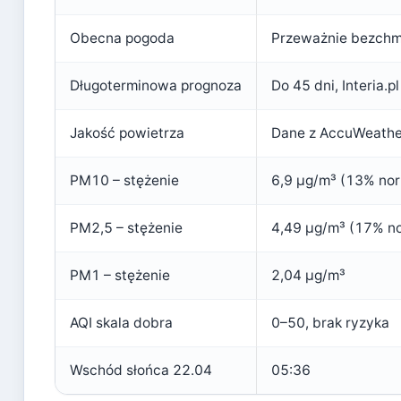
Obecna pogoda
Przeważnie bezchm
Długoterminowa prognoza
Do 45 dni, Interia.pl
Jakość powietrza
Dane z AccuWeathe
PM10 – stężenie
6,9 µg/m³ (13% no
PM2,5 – stężenie
4,49 µg/m³ (17% n
PM1 – stężenie
2,04 µg/m³
AQI skala dobra
0–50, brak ryzyka
Wschód słońca 22.04
05:36