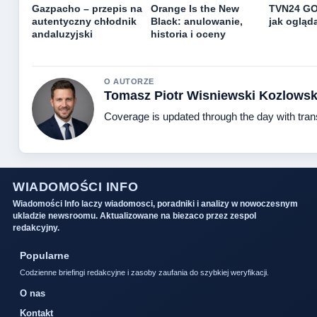
Gazpacho – przepis na
Orange Is the New
TVN24 GO 
autentyczny chłodnik
Black: anulowanie,
jak ogląd
andaluzyjski
historia i oceny
O AUTORZE
Tomasz Piotr Wisniewski Kozlowsk
Coverage is updated through the day with tra
WIADOMOŚCI INFO
Wiadomości Info laczy wiadomosci, poradniki i analizy w nowoczesnym
ukladzie newsroomu. Aktualizowane na biezaco przez zespol
redakcyjny.
Popularne
Codzienne briefingi redakcyjne i zasoby zaufania do szybkiej weryfikacji.
O nas
Kontakt