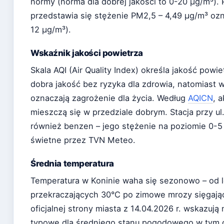
normy (norma dla dobrej jakości to 0-20 µg/m³).
przedstawia się stężenie PM2,5 – 4,49 µg/m³ oz
12 µg/m³).
Wskaźnik jakości powietrza
Skala AQI (Air Quality Index) określa jakość powi
dobra jakość bez ryzyka dla zdrowia, natomiast 
oznaczają zagrożenie dla życia. Według
AQICN
, 
mieszczą się w przedziale dobrym. Stacja przy u
również benzen – jego stężenie na poziomie 0-5 
świetne przez TVN Meteo.
Średnia temperatura
Temperatura w Koninie waha się sezonowo – od l
przekraczających 30°C po zimowe mrozy sięgają
oficjalnej strony miasta z 14.04.2026 r. wskazują
typowe dla średniego stanu pogodowego w tym okr