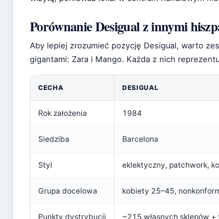
Porównanie Desigual z innymi his
Aby lepiej zrozumieć pozycję Desigual, warto ze
gigantami: Zara i Mango. Każda z nich reprezentu
CECHA
DESIGUAL
Rok założenia
1984
Siedziba
Barcelona
Styl
eklektyczny, patchwork, ko
Grupa docelowa
kobiety 25–45, nonkonform
Punkty dystrybucji
~215 własnych sklepów + 