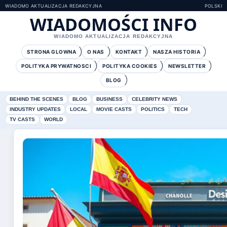
WIADOMO AKTUALIZACJA REDAKCYJNA
POLSKI
WIADOMOŚCI INFO
WIADOMO AKTUALIZACJA REDAKCYJNA
STRONA GLOWNA
O NAS
KONTAKT
NASZA HISTORIA
POLITYKA PRYWATNOSCI
POLITYKA COOKIES
NEWSLETTER
BLOG
BEHIND THE SCENES
BLOG
BUSINESS
CELEBRITY NEWS
INDUSTRY UPDATES
LOCAL
MOVIE CASTS
POLITICS
TECH
TV CASTS
WORLD