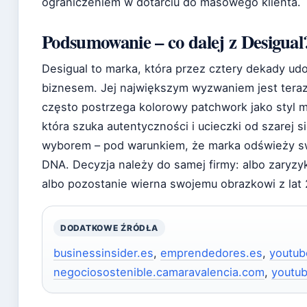
ograniczeniem w dotarciu do masowego klienta.
Podsumowanie – co dalej z Desigual
Desigual to marka, która przez cztery dekady u
biznesem. Jej największym wyzwaniem jest teraz
często postrzega kolorowy patchwork jako styl m
która szuka autentyczności i ucieczki od szarej 
wyborem – pod warunkiem, że marka odświeży sw
DNA. Decyzja należy do samej firmy: albo zaryzyk
albo pozostanie wierna swojemu obrazkowi z lat 
DODATKOWE ŹRÓDŁA
businessinsider.es
,
emprendedores.es
,
youtu
negociosostenible.camaravalencia.com
,
youtu