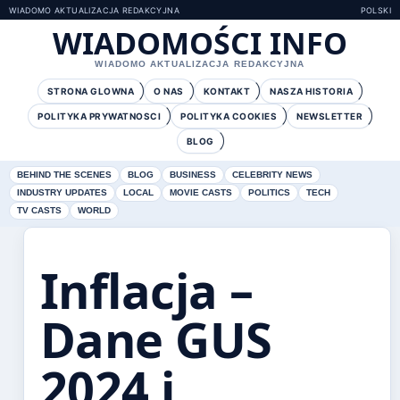
WIADOMO AKTUALIZACJA REDAKCYJNA
POLSKI
WIADOMOŚCI INFO
WIADOMO AKTUALIZACJA REDAKCYJNA
STRONA GLOWNA
O NAS
KONTAKT
NASZA HISTORIA
POLITYKA PRYWATNOSCI
POLITYKA COOKIES
NEWSLETTER
BLOG
BEHIND THE SCENES
BLOG
BUSINESS
CELEBRITY NEWS
INDUSTRY UPDATES
LOCAL
MOVIE CASTS
POLITICS
TECH
TV CASTS
WORLD
Inflacja –
Dane GUS
2024 i