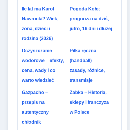
Ile lat ma Karol
Pogoda Koło:
Nawrocki? Wiek,
prognoza na dziś,
żona, dzieci i
jutro, 16 dni i dłużej
rodzina (2026)
Oczyszczanie
Piłka ręczna
wodorowe – efekty,
(handball) –
cena, wady i co
zasady, różnice,
warto wiedzieć
transmisje
Gazpacho –
Żabka – Historia,
przepis na
sklepy i franczyza
autentyczny
w Polsce
chłodnik