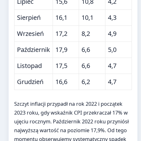
Lipiec
15,6
10,8
4,2
Sierpień
16,1
10,1
4,3
Wrzesień
17,2
8,2
4,9
Październik
17,9
6,6
5,0
Listopad
17,5
6,6
4,7
Grudzień
16,6
6,2
4,7
Szczyt inflacji przypadł na rok 2022 i początek
2023 roku, gdy wskaźnik CPI przekraczał 17% w
ujęciu rocznym. Październik 2022 roku przyniósł
najwyższą wartość na poziomie 17,9%. Od tego
momentu obserwujemy systematyczny spadek