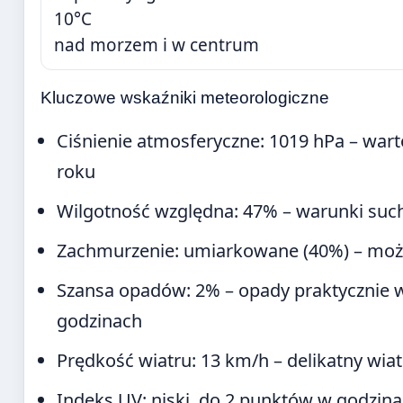
10°C
nad morzem i w centrum
Kluczowe wskaźniki meteorologiczne
Ciśnienie atmosferyczne: 1019 hPa – war
roku
Wilgotność względna: 47% – warunki such
Zachmurzenie: umiarkowane (40%) – możli
Szansa opadów: 2% – opady praktycznie w
godzinach
Prędkość wiatru: 13 km/h – delikatny wia
Indeks UV: niski, do 2 punktów w godzin