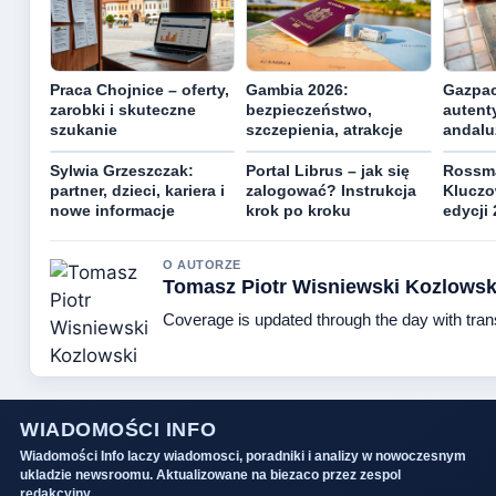
Praca Chojnice – oferty,
Gambia 2026:
Gazpac
zarobki i skuteczne
bezpieczeństwo,
autent
szukanie
szczepienia, atrakcje
andalu
Sylwia Grzeszczak:
Portal Librus – jak się
Rossm
partner, dzieci, kariera i
zalogować? Instrukcja
Kluczo
nowe informacje
krok po kroku
edycji
O AUTORZE
Tomasz Piotr Wisniewski Kozlowsk
Coverage is updated through the day with tra
WIADOMOŚCI INFO
Wiadomości Info laczy wiadomosci, poradniki i analizy w nowoczesnym
ukladzie newsroomu. Aktualizowane na biezaco przez zespol
redakcyjny.