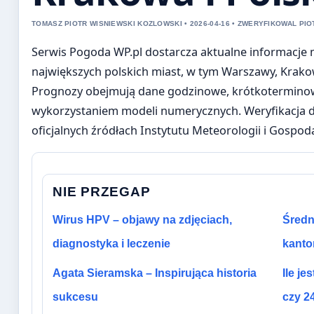
TOMASZ PIOTR WISNIEWSKI KOZLOWSKI • 2026-04-16 • ZWERYFIKOWAL PIOT
Serwis Pogoda WP.pl dostarcza aktualne informacje 
największych polskich miast, w tym Warszawy, Krakow
Prognozy obejmują dane godzinowe, krótkotermino
wykorzystaniem modeli numerycznych. Weryfikacja d
oficjalnych źródłach Instytutu Meteorologii i Gospod
NIE PRZEGAP
Wirus HPV – objawy na zdjęciach,
Średni
diagnostyka i leczenie
kanto
Agata Sieramska – Inspirująca historia
Ile je
sukcesu
czy 2