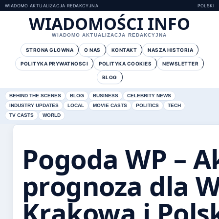
WIADOMO AKTUALIZACJA REDAKCYJNA
POLSKI
WIADOMOŚCI INFO
WIADOMO AKTUALIZACJA REDAKCYJNA
STRONA GLOWNA
O NAS
KONTAKT
NASZA HISTORIA
POLITYKA PRYWATNOSCI
POLITYKA COOKIES
NEWSLETTER
BLOG
BEHIND THE SCENES
BLOG
BUSINESS
CELEBRITY NEWS
INDUSTRY UPDATES
LOCAL
MOVIE CASTS
POLITICS
TECH
TV CASTS
WORLD
Pogoda WP – A
prognoza dla 
Krakowa i Pols