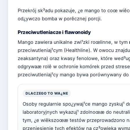
Przekrój sk³adu pokazuje, ¿e mango to coœ wiêcej
od¿ywczo bomba w porêcznej porcji.
Przeciwutleniacze i flawonoidy
Mango zawiera unikalne zwi¹zki roœlinne, w tym
przeciwutleniaj¹cym (Healthline). W owocu znajduj
zeaksantyna) oraz kwasy fenolowe, które wed³
odgrywaæ rolê w ochronie komórek przed strese
przeciwutleniaj¹cy mango bywa porównywany do ja
DLACZEGO TO WA¿NE
Osoby regularnie spo¿ywaj¹ce mango zyskuj¹ do
laboratoryjnych wykazuj¹ zdolnoœæ do neutral
tym, ¿e wiêkszoœæ testów przeprowadzono n
przeniesienie tych efektów na cz³owieka wyma