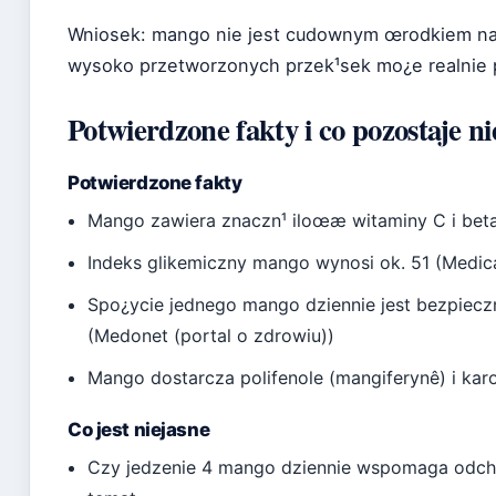
Wniosek: mango nie jest cudownym œrodkiem na r
wysoko przetworzonych przek¹sek mo¿e realnie po
Potwierdzone fakty i co pozostaje n
Potwierdzone fakty
Mango zawiera znaczn¹ iloœæ witaminy C i beta
Indeks glikemiczny mango wynosi ok. 51 (Medi
Spo¿ycie jednego mango dziennie jest bezpiec
(Medonet (portal o zdrowiu))
Mango dostarcza polifenole (mangiferynê) i kar
Co jest niejasne
Czy jedzenie 4 mango dziennie wspomaga odchu