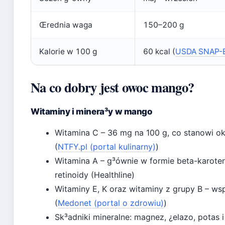
Œrednia waga
150–200 g
Kalorie w 100 g
60 kcal (
USDA SNAP-E
Na co dobry jest owoc mango?
Witaminy i minera³y w mango
Witamina C – 36 mg na 100 g, co stanowi ok
(
NTFY.pl (portal kulinarny)
)
Witamina A – g³ównie w formie beta-karote
retinoidy (Healthline)
Witaminy E, K oraz witaminy z grupy B – wsp
(
Medonet (portal o zdrowiu)
)
Sk³adniki mineralne: magnez, ¿elazo, potas 