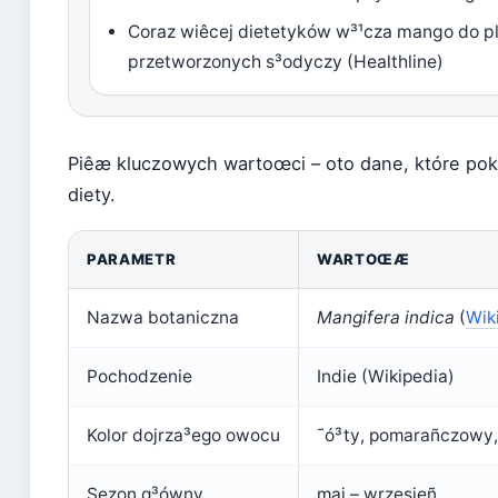
Coraz wiêcej dietetyków w³¹cza mango do p
przetworzonych s³odyczy (Healthline)
Piêæ kluczowych wartoœci – oto dane, które pok
diety.
PARAMETR
WARTOŒÆ
Nazwa botaniczna
Mangifera indica
(
Wik
Pochodzenie
Indie (Wikipedia)
Kolor dojrza³ego owocu
¯ó³ty, pomarañczowy
Sezon g³ówny
maj – wrzesieñ