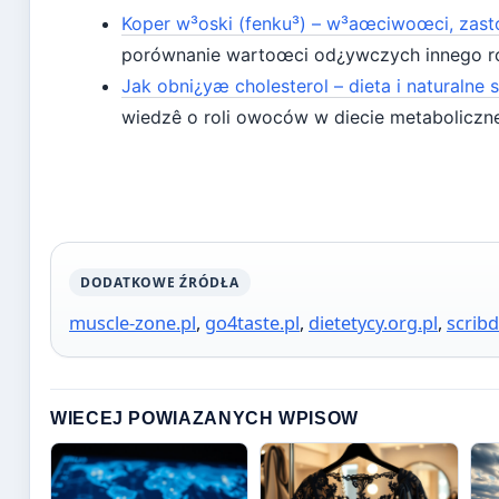
Koper w³oski (fenku³) – w³aœciwoœci, zast
porównanie wartoœci od¿ywczych innego ro
Jak obni¿yæ cholesterol – dieta i naturalne
wiedzê o roli owoców w diecie metaboliczne
DODATKOWE ŹRÓDŁA
muscle-zone.pl
,
go4taste.pl
,
dietetycy.org.pl
,
scrib
WIECEJ POWIAZANYCH WPISOW