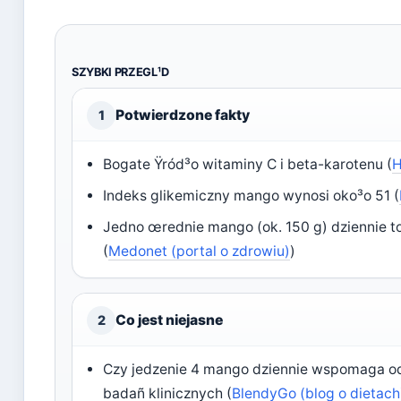
SZYBKI PRZEGL¹D
Potwierdzone fakty
1
Bogate Ÿród³o witaminy C i beta-karotenu (
H
Indeks glikemiczny mango wynosi oko³o 51 (
Jedno œrednie mango (ok. 150 g) dziennie t
(
Medonet (portal o zdrowiu)
)
Co jest niejasne
2
Czy jedzenie 4 mango dziennie wspomaga od
badañ klinicznych (
BlendyGo (blog o dietach