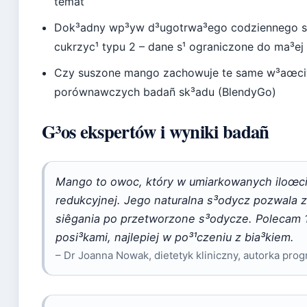
temat
Dok³adny wp³yw d³ugotrwa³ego codziennego s
cukrzyc¹ typu 2 – dane s¹ ograniczone do ma³ej
Czy suszone mango zachowuje te same w³aœc
porównawczych badañ sk³adu (BlendyGo)
G³os ekspertów i wyniki badañ
Mango to owoc, który w umiarkowanych iloœci
redukcyjnej. Jego naturalna s³odycz pozwala 
siêgania po przetworzone s³odycze. Polecam 
posi³kami, najlepiej w po³¹czeniu z bia³kiem.
– Dr Joanna Nowak, dietetyk kliniczny, autorka prog