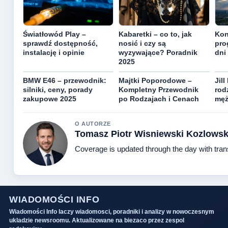
Światłowód Play –
Kabaretki – co to, jak
Kon
sprawdź dostępność,
nosić i czy są
pro
instalację i opinie
wyzywające? Poradnik
dni
2025
BMW E46 – przewodnik:
Majtki Poporodowe –
Jill
silniki, ceny, porady
Kompletny Przewodnik
rodz
zakupowe 2025
po Rodzajach i Cenach
męż
O AUTORZE
Tomasz Piotr Wisniewski Kozlowsk
Coverage is updated through the day with tra
WIADOMOŚCI INFO
Wiadomości Info laczy wiadomosci, poradniki i analizy w nowoczesnym
ukladzie newsroomu. Aktualizowane na biezaco przez zespol