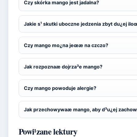
Czy skórka mango jest jadalna?
Jakie s¹ skutki uboczne jedzenia zbyt du¿ej il
Czy mango mo¿na jeœæ na czczo?
Jak rozpoznaæ dojrza³e mango?
Czy mango powoduje alergie?
Jak przechowywaæ mango, aby d³u¿ej zach
Powi¹zane lektury