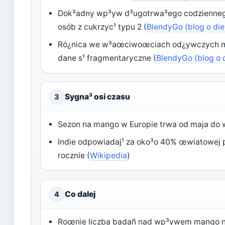
Dok³adny wp³yw d³ugotrwa³ego codzienneg
osób z cukrzyc¹ typu 2 (
BlendyGo (blog o die
Ró¿nica we w³aœciwoœciach od¿ywczych 
dane s¹ fragmentaryczne (
BlendyGo (blog o 
Sygna³ osi czasu
3
Sezon na mango w Europie trwa od maja do 
Indie odpowiadaj¹ za oko³o 40% œwiatowej 
rocznie (
Wikipedia
)
Co dalej
4
Roœnie liczba badañ nad wp³ywem mango n