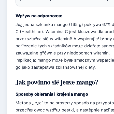
Wp³yw na odpornoœæ
Ju¿ jedna szklanka mango (165 g) pokrywa 67% 
C (Healthline). Witamina C jest kluczowa dla prod
przekszta³ca siê w witaminê A wspieraj¹c¹ b³on
po³¹czenie tych sk³adników mo¿e dzia³aæ synergi
zauwa¿alne g³ównie przy niedoborach witamin.
Implikacja: mango mo¿e byæ smacznym wsparciem 
go jako zastêpstwa zbilansowanej diety.
Jak powinno siê jeœæ mango?
Sposoby obierania i krojenia mango
Metoda „je¿a” to najprostszy sposób na przygot
przeci¹æ owoc wzd³u¿ pestki, a nastêpnie naci¹æ