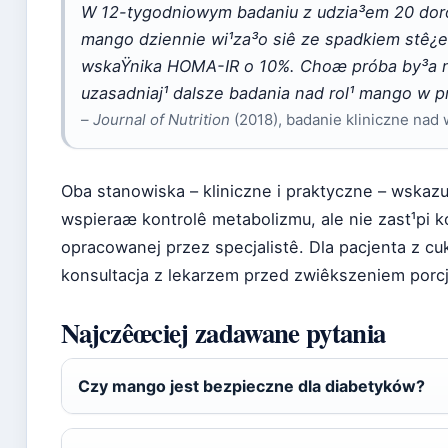
W 12-tygodniowym badaniu z udzia³em 20 doro
mango dziennie wi¹za³o siê ze spadkiem stê¿en
wskaŸnika HOMA-IR o 10%. Choæ próba by³a nie
uzasadniaj¹ dalsze badania nad rol¹ mango w p
–
Journal of Nutrition
(2018), badanie kliniczne na
Oba stanowiska – kliniczne i praktyczne – wskaz
wspieraæ kontrolê metabolizmu, ale nie zast¹pi 
opracowanej przez specjalistê. Dla pacjenta z c
konsultacja z lekarzem przed zwiêkszeniem porc
Najczêœciej zadawane pytania
Czy mango jest bezpieczne dla diabetyków?