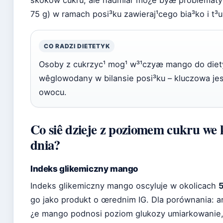
75 g) w ramach posi³ku zawieraj¹cego bia³ko i t³
CO RADZI DIETETYK
Osoby z cukrzyc¹ mog¹ w³¹czyæ mango do diet
wêglowodany w bilansie posi³ku – kluczowa jest 
owocu.
Co siê dzieje z poziomem cukru we 
dnia?
Indeks glikemiczny mango
Indeks glikemiczny mango oscyluje w okolicach
go jako produkt o œrednim IG. Dla porównania: ar
¿e mango podnosi poziom glukozy umiarkowanie, 