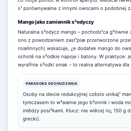
s¹ porównywalne z innymi owocami o podobnej z
Mango jako zamiennik s³odyczy
Naturalna s³odycz mango – pochodz¹ca g³ównie z 
ono z powodzeniem zast¹piæ przetworzone przek¹
roœlinnych) wskazuje, ¿e dodatek mango do owsia
ochotê na s³odkie napoje i batony. W praktyce: j
wyraŸnie s³odki smak – to realna alternatywa dla 
PARADOKS ODCHUDZANIA
Osoby na diecie redukcyjnej czêsto unikaj¹ ma
tymczasem to w³aœnie jego b³onnik i woda m
miêdzy posi³kami. Klucz: nie wiêcej ni¿ 150 g dz
grecki).