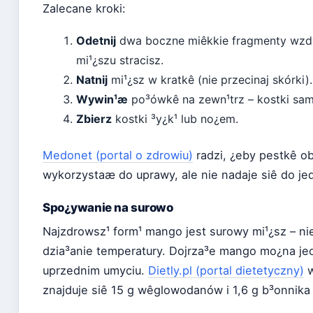
Zalecane kroki:
Odetnij
dwa boczne miêkkie fragmenty wzd³u¿
mi¹¿szu stracisz.
Natnij
mi¹¿sz w kratkê (nie przecinaj skórki).
Wywin¹æ
po³ówkê na zewn¹trz – kostki same
Zbierz
kostki ³y¿k¹ lub no¿em.
Medonet (portal o zdrowiu)
radzi, ¿eby pestkê o
wykorzystaæ do uprawy, ale nie nadaje siê do je
Spo¿ywanie na surowo
Najzdrowsz¹ form¹ mango jest surowy mi¹¿sz – nie
dzia³anie temperatury. Dojrza³e mango mo¿na je
uprzednim umyciu.
Dietly.pl (portal dietetyczny)
w
znajduje siê 15 g wêglowodanów i 1,6 g b³onnika 