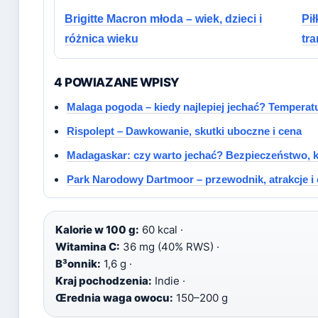
Brigitte Macron młoda – wiek, dzieci i
Pił
różnica wieku
tr
4 POWIAZANE WPISY
Malaga pogoda – kiedy najlepiej jechać? Temperat
Rispolept – Dawkowanie, skutki uboczne i cena
Madagaskar: czy warto jechać? Bezpieczeństwo, ko
Park Narodowy Dartmoor – przewodnik, atrakcje i 
Kalorie w 100 g:
60 kcal ·
Witamina C:
36 mg (40% RWS) ·
B³onnik:
1,6 g ·
Kraj pochodzenia:
Indie ·
Œrednia waga owocu:
150–200 g