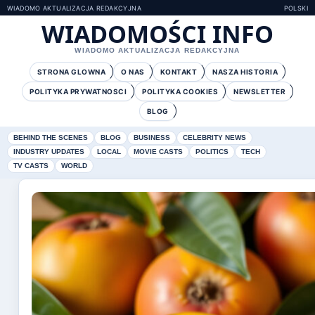
WIADOMO AKTUALIZACJA REDAKCYJNA
POLSKI
WIADOMOŚCI INFO
WIADOMO AKTUALIZACJA REDAKCYJNA
STRONA GLOWNA
O NAS
KONTAKT
NASZA HISTORIA
POLITYKA PRYWATNOSCI
POLITYKA COOKIES
NEWSLETTER
BLOG
BEHIND THE SCENES
BLOG
BUSINESS
CELEBRITY NEWS
INDUSTRY UPDATES
LOCAL
MOVIE CASTS
POLITICS
TECH
TV CASTS
WORLD