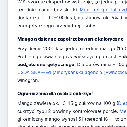
Wiêkszoœæ ekspertów wskazuje, ¿e jedna porcja 
œrednie mango bez skórki.
Medonet (portal o zd
dostarcza ok. 90–100 kcal, co stanowi ok. 5% d
energetycznego przeciêtnej osoby.
Mango a dzienne zapotrzebowanie kaloryczne
Przy diecie 2000 kcal jedno œrednie mango (150 
Problem pojawia siê przy wiêkszych porcjach –
d
bud¿etu energetycznego
. Dla porównania – 10
USDA SNAP-Ed (amerykañska agencja ¿ywnoœci
winogron.
Ograniczenia dla osób z cukrzyc¹
Mango zawiera ok. 13–15 g cukrów na 100 g (
Diet
cukrzyc¹ typu 2 powinny kontrolowaæ porcje.
Me
glikemiczny mango wynosi 51 (œredni IG) – to z
skoków cukru, ale nadmiar mo¿e byæ problematyc