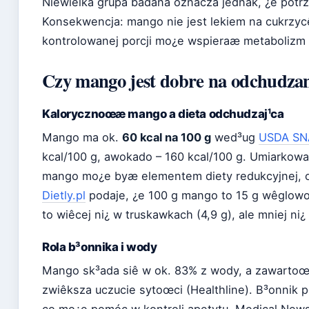
Niewielka grupa badana oznacza jednak, ¿e potrz
Konsekwencja: mango nie jest lekiem na cukrzycê
kontrolowanej porcji mo¿e wspieraæ metabolizm 
Czy mango jest dobre na odchudza
Kalorycznoœæ mango a dieta odchudzaj¹ca
Mango ma ok.
60 kcal na 100 g
wed³ug
USDA SN
kcal/100 g, awokado – 160 kcal/100 g. Umiarko
mango mo¿e byæ elementem diety redukcyjnej, o 
Dietly.pl
podaje, ¿e 100 g mango to 15 g wêglowo
to wiêcej ni¿ w truskawkach (4,9 g), ale mniej ni
Rola b³onnika i wody
Mango sk³ada siê w ok. 83% z wody, a zawartoœæ
zwiêksza uczucie sytoœci (Healthline). B³onnik 
co mo¿e pomóc w kontroli apetytu. Medical New