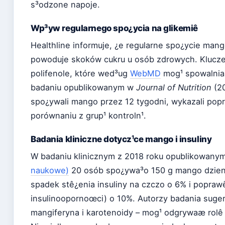
s³odzone napoje.
Wp³yw regularnego spo¿ycia na glikemiê
Healthline informuje, ¿e regularne spo¿ycie man
powoduje skoków cukru u osób zdrowych. Kluczem
polifenole, które wed³ug
WebMD
mog¹ spowalnia
badaniu opublikowanym w
Journal of Nutrition
(20
spo¿ywali mango przez 12 tygodni, wykazali pop
porównaniu z grup¹ kontroln¹.
Badania kliniczne dotycz¹ce mango i insuliny
W badaniu klinicznym z 2018 roku opublikowan
naukowe)
20 osób spo¿ywa³o 150 g mango dzienn
spadek stê¿enia insuliny na czczo o 6% i popra
insulinoopornoœci) o 10%. Autorzy badania suger
mangiferyna i karotenoidy – mog¹ odgrywaæ rolê 