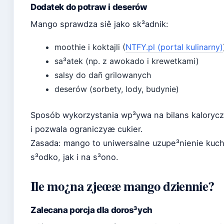
Dodatek do potraw i deserów
Mango sprawdza siê jako sk³adnik:
moothie i koktajli (
NTFY.pl (portal kulinarny)
sa³atek (np. z awokado i krewetkami)
salsy do dañ grilowanych
deserów (sorbety, lody, budynie)
Sposób wykorzystania wp³ywa na bilans kaloryc
i pozwala ograniczyæ cukier.
Zasada: mango to uniwersalne uzupe³nienie kuch
s³odko, jak i na s³ono.
Ile mo¿na zjeœæ mango dziennie?
Zalecana porcja dla doros³ych