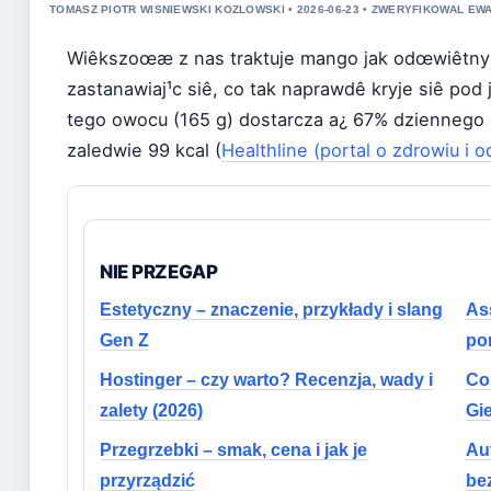
TOMASZ PIOTR WISNIEWSKI KOZLOWSKI • 2026-06-23 • ZWERYFIKOWAL E
Wiêkszoœæ z nas traktuje mango jak odœwiêtny
zastanawiaj¹c siê, co tak naprawdê kryje siê po
tego owocu (165 g) dostarcza a¿ 67% dziennego
zaledwie 99 kcal (
Healthline (portal o zdrowiu i 
NIE PRZEGAP
Estetyczny – znaczenie, przykłady i slang
As
Gen Z
po
Hostinger – czy warto? Recenzja, wady i
Co
zalety (2026)
Gie
Przegrzebki – smak, cena i jak je
Aut
przyrządzić
be