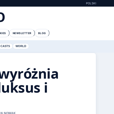
POLSKI
O
KIES
NEWSLETTER
BLOG
 CASTS
WORLD
 wyróżnia
luksus i
JAN NOWAK