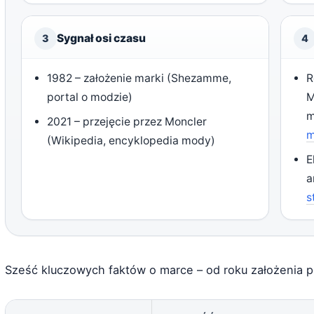
Sygnał osi czasu
3
4
1982 – założenie marki (Shezamme,
R
portal o modzie)
M
m
2021 – przejęcie przez Moncler
m
(Wikipedia, encyklopedia mody)
E
a
s
Sześć kluczowych faktów o marce – od roku założenia p