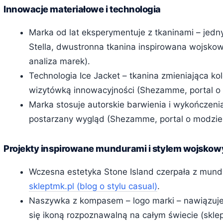
Innowacje materiałowe i technologia
Marka od lat eksperymentuje z tkaninami – jedn
Stella, dwustronna tkanina inspirowana wojsko
analiza marek).
Technologia Ice Jacket – tkanina zmieniająca ko
wizytówką innowacyjności (Shezamme, portal o
Marka stosuje autorskie barwienia i wykończenia
postarzany wygląd (Shezamme, portal o modzie
Projekty inspirowane mundurami i stylem wojsko
Wczesna estetyka Stone Island czerpała z mund
skleptmk.pl (blog o stylu casual)
.
Naszywka z kompasem – logo marki – nawiązuj
się ikoną rozpoznawalną na całym świecie (sklept