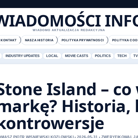
WIADOMOŚCI INF
WIADOMO AKTUALIZACJA REDAKCYJNA
KONTAKT
NASZA HISTORIA
POLITYKA PRYWATNOSCI
POLITYKA COO
INDUSTRY UPDATES
LOCAL
MOVIE CASTS
POLITICS
TECH
TV
Stone Island – co
markę? Historia, 
kontrowersje
OMASZ PIOTR WISNIEWSKI KOZLOWSKI • 2026-05-31 • ZWERYFIKOWAL 