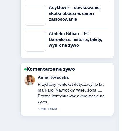
Acyklowir – dawkowanie,
skutki uboczne, cena i
zastosowanie
Athletic Bilbao – FC
Barcelona: historia, bilety,
wynik na żywo
Komentarze na zywo
Jan Nowak
Relacja o TVN24 GO za granicą – jak
oglądać... jest solidna i bardzo latwa
do sledzenia.
6 MIN TEMU