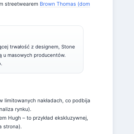
skim streetwearem
Brown Thomas (dom
zącej trwałość z designem, Stone
ajdą u masowych producentów.
o.
w limitowanych nakładach, co podbija
aliza rynku).
nem Hugh – to przykład ekskluzywnej,
a strona).