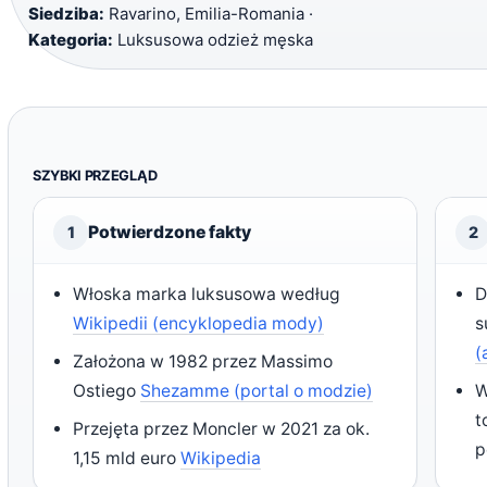
Siedziba:
Ravarino, Emilia-Romania ·
Kategoria:
Luksusowa odzież męska
SZYBKI PRZEGLĄD
Potwierdzone fakty
1
2
Włoska marka luksusowa według
D
Wikipedii (encyklopedia mody)
s
(
Założona w 1982 przez Massimo
Ostiego
Shezamme (portal o modzie)
W
t
Przejęta przez Moncler w 2021 za ok.
p
1,15 mld euro
Wikipedia