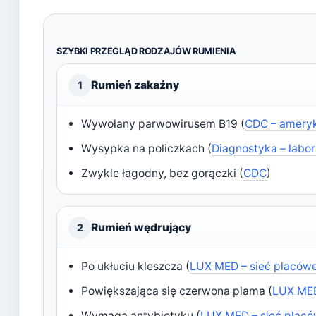
SZYBKI PRZEGLĄD RODZAJÓW RUMIENIA
Rumień zakaźny
1
Wywołany parwowirusem B19 (
CDC – ameryk
Wysypka na policzkach (
Diagnostyka – labo
Zwykle łagodny, bez gorączki (
CDC
)
Rumień wędrujący
2
Po ukłuciu kleszcza (
LUX MED – sieć placó
Powiększająca się czerwona plama (
LUX MED
Wymaga antybiotyku (
LUX MED – sieć plac