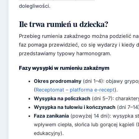
dolegliwości.
Ile trwa rumień u dziecka?
Przebieg rumienia zakaźnego można podzielić na
faz pomaga przewidzieć, co się wydarzy i kiedy 
przedstawiamy typowy harmonogram.
Fazy wysypki w rumieniu zakaźnym
Okres prodromalny
(dni 1–4): objawy grypo
(
Receptomat – platforma e-recept
).
Wysypka na policzkach
(dni 5–7): charakte
Wysypka na tułowiu i kończynach
(dni 7–14
Faza zanikania
(powyżej 14 dni): wysypka s
wpływem ciepła, słońca lub gorącej kąpieli
edukacyjny).