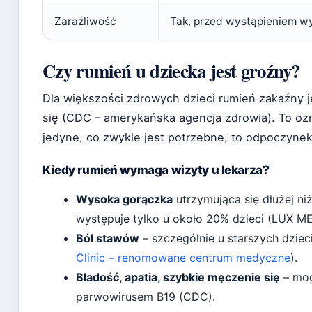
Zaraźliwość
Tak, przed wystąpieniem w
Czy rumień u dziecka jest groźny?
Dla większości zdrowych dzieci rumień zakaźny j
się (CDC – amerykańska agencja zdrowia). To ozn
jedyne, co zwykle jest potrzebne, to odpoczynek 
Kiedy rumień wymaga wizyty u lekarza?
Wysoka gorączka
utrzymująca się dłużej ni
występuje tylko u około 20% dzieci (LUX M
Ból stawów
– szczególnie u starszych dzie
Clinic – renomowane centrum medyczne
).
Bladość, apatia, szybkie męczenie się
– mog
parwowirusem B19 (CDC).