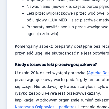
Nawadnianie (niewielkie, częste porcje płyn
Leki przeciwgorączkowe i przeciwbólowe: pa
bólu głowy (LUX MED – sieć placówek medy
Preparaty nawilżające lub przeciwświądowe
agencja zdrowia).
Komercjalny aspekt: preparaty dostępne bez rec
przynieść ulgę, ale skuteczność nie jest potwier
Kiedy stosować leki przeciwgorączkowe?
U około 20% dzieci wystąpi gorączka (
Apteka Ros
przeciwgorączkowy warto podać, gdy temperatura
się czuje. Nie podawajmy kwasu acetylosalicylow
ryzyko zespołu Reye’a jest przeciwwskazany.
Implikacja: w zdrowym organizmie rumień zakaźny
Katarzyna Osipowicz – pediatra
). Leczenie domo