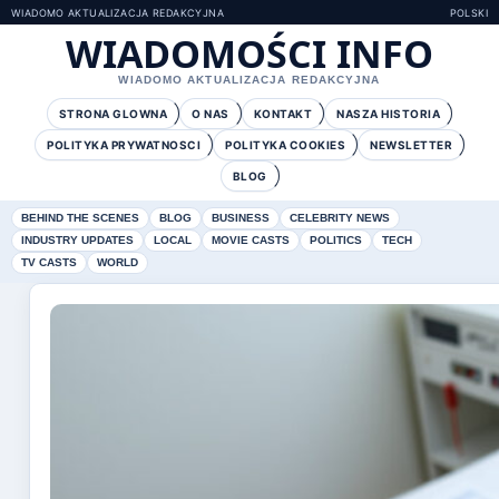
WIADOMO AKTUALIZACJA REDAKCYJNA
POLSKI
WIADOMOŚCI INFO
WIADOMO AKTUALIZACJA REDAKCYJNA
STRONA GLOWNA
O NAS
KONTAKT
NASZA HISTORIA
POLITYKA PRYWATNOSCI
POLITYKA COOKIES
NEWSLETTER
BLOG
BEHIND THE SCENES
BLOG
BUSINESS
CELEBRITY NEWS
INDUSTRY UPDATES
LOCAL
MOVIE CASTS
POLITICS
TECH
TV CASTS
WORLD