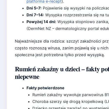
platforma e-recept
).
Dni 5–7:
Pojawienie się wysypki na policzkac
Dni 7–14:
Wysypka rozprzestrzenia się na tu
Powyżej 14 dni:
Wysypka stopniowo zanika,
(DermNet NZ – dermatologiczny portal eduk
Najważniejsze dla rodzica: szczyt zakaźności pr
często roznoszą wirusa, zanim pojawią się u nic
społeczna jest potrzebna tylko przed wysypką.
Rumień zakaźny u dzieci – fakty pot
niepewne
Fakty potwierdzone
Rumień zakaźny wywołuje parwowirus B1
Choroba szerzy się drogą kropelkową (
Dziecko przestaje zarażać po wystąpien