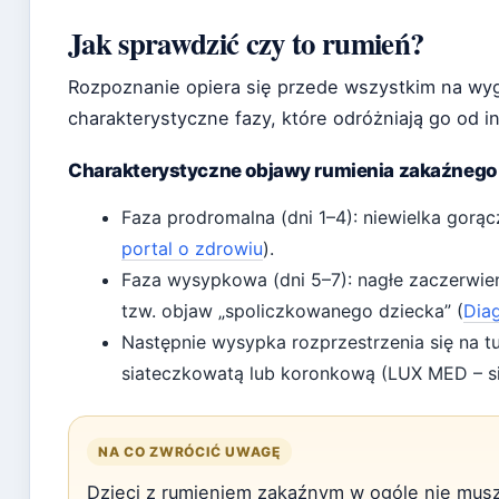
Jak sprawdzić czy to rumień?
Rozpoznanie opiera się przede wszystkim na wy
charakterystyczne fazy, które odróżniają go od 
Charakterystyczne objawy rumienia zakaźnego
Faza prodromalna (dni 1–4): niewielka gorącz
portal o zdrowiu
).
Faza wysypkowa (dni 5–7): nagłe zaczerwien
tzw. objaw „spoliczkowanego dziecka” (
Dia
Następnie wysypka rozprzestrzenia się na tu
siateczkowatą lub koronkową (LUX MED – s
NA CO ZWRÓCIĆ UWAGĘ
Dzieci z rumieniem zakaźnym w ogóle nie muszą