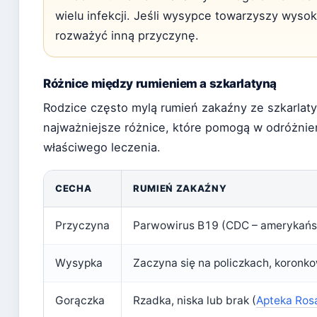
wielu infekcji. Jeśli wysypce towarzyszy wyso
rozważyć inną przyczynę.
Różnice między rumieniem a szkarlatyną
Rodzice często mylą rumień zakaźny ze szkarlaty
najważniejsze różnice, które pomogą w odróżnien
właściwego leczenia.
CECHA
RUMIEŃ ZAKAŹNY
Przyczyna
Parwowirus B19 (CDC – amerykańs
Wysypka
Zaczyna się na policzkach, koron
Gorączka
Rzadka, niska lub brak (
Apteka Rosa