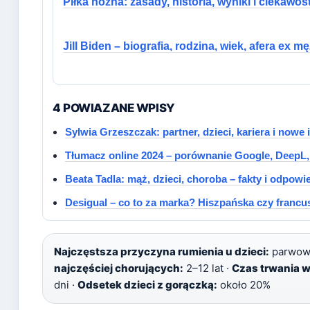
Piłka nożna: zasady, historia, wyniki i ciekawos
Jill Biden – biografia, rodzina, wiek, afera ex m
4 POWIAZANE WPISY
Sylwia Grzeszczak: partner, dzieci, kariera i nowe
Tłumacz online 2024 – porównanie Google, DeepL
Beata Tadla: mąż, dzieci, choroba – fakty i odpowi
Desigual – co to za marka? Hiszpańska czy francu
Najczęstsza przyczyna rumienia u dzieci:
parwowi
najczęściej chorujących:
2–12 lat ·
Czas trwania w
dni ·
Odsetek dzieci z gorączką:
około 20%