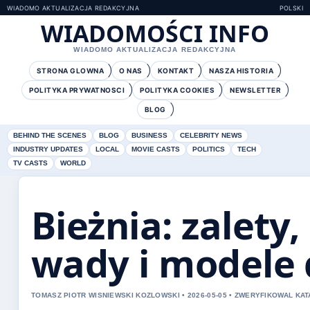
WIADOMO AKTUALIZACJA REDAKCYJNA
POLSKI
WIADOMOŚCI INFO
WIADOMO AKTUALIZACJA REDAKCYJNA
STRONA GLOWNA
O NAS
KONTAKT
NASZA HISTORIA
POLITYKA PRYWATNOSCI
POLITYKA COOKIES
NEWSLETTER
BLOG
BEHIND THE SCENES
BLOG
BUSINESS
CELEBRITY NEWS
INDUSTRY UPDATES
LOCAL
MOVIE CASTS
POLITICS
TECH
TV CASTS
WORLD
Bieżnia: zalety
wady i modele
TOMASZ PIOTR WISNIEWSKI KOZLOWSKI • 2026-05-05 • ZWERYFIKOWAL KA