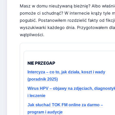
Masz w domu nieużywaną bieżnię? Albo właśnie 
pomoże ci schudnąć? W internecie krąży tyle mi
pogubić. Postanowiłem rozdzielić fakty od fikcj
wyszukiwarki każdego dnia. Przygotowałem dla
wątpliwości.
NIE PRZEGAP
Intercyza – co to, jak działa, koszt i wady
(poradnik 2025)
Wirus HPV – objawy na zdjęciach, diagnosty
i leczenie
Jak słuchać TOK FM online za darmo –
program i audycje