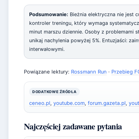
Podsumowanie:
Bieżnia elektryczna nie jest
kontroler treningu, który wymaga systematycz
minut marszu dziennie. Osoby z problemami s
unikaj nachylenia powyżej 5%. Entuzjaści: za
interwałowymi.
Powiązane lektury:
Rossmann Run
·
Przebieg FC
DODATKOWE ŹRÓDŁA
ceneo.pl
,
youtube.com
,
forum.gazeta.pl
,
you
Najczęściej zadawane pytania