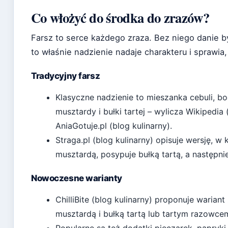
Co włożyć do środka do zrazów?
Farsz to serce każdego zraza. Bez niego danie b
to właśnie nadzienie nadaje charakteru i sprawia
Tradycyjny farsz
Klasyczne nadzienie to mieszanka cebuli, 
musztardy i bułki tartej – wylicza
Wikipedia 
AniaGotuje.pl (blog kulinarny)
.
Straga.pl (blog kulinarny)
opisuje wersję, w k
musztardą, posypuje bułką tartą, a następnie
Nowoczesne warianty
ChilliBite (blog kulinarny)
proponuje wariant z
musztardą i bułką tartą lub tartym razowce