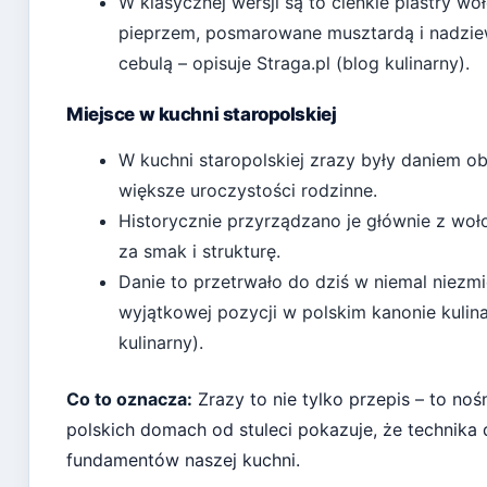
W klasycznej wersji są to cienkie plastry wo
pieprzem, posmarowane musztardą i nadzie
cebulą – opisuje
Straga.pl (blog kulinarny)
.
Miejsce w kuchni staropolskiej
W kuchni staropolskiej zrazy były daniem 
większe uroczystości rodzinne.
Historycznie przyrządzano je głównie z woł
za smak i strukturę.
Danie to przetrwało do dziś w niemal niezmi
wyjątkowej pozycji w polskim kanonie kuli
kulinarny)
.
Co to oznacza:
Zrazy to nie tylko przepis – to noś
polskich domach od stuleci pokazuje, że technika
fundamentów naszej kuchni.