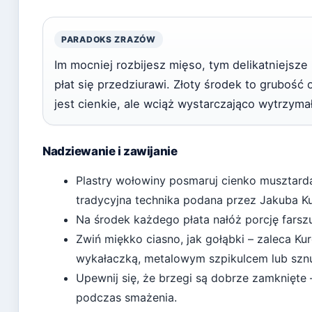
PARADOKS ZRAZÓW
Im mocniej rozbijesz mięso, tym delikatniejsze
płat się przedziurawi. Złoty środek to grubość
jest cienkie, ale wciąż wystarczająco wytrzyma
Nadziewanie i zawijanie
Plastry wołowiny posmaruj cienko musztardą,
tradycyjna technika podana przez
Jakuba Ku
Na środek każdego płata nałóż porcję farszu
Zwiń miękko ciasno, jak gołąbki – zaleca
Kur
wykałaczką, metalowym szpikulcem lub szn
Upewnij się, że brzegi są dobrze zamknięte
podczas smażenia.