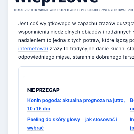
TOMASZ PIOTR WISNIEWSKI KOZLOWSKI • 2026-06-03 • ZWERYFIKOWAL PIOT
Jest coś wyjątkowego w zapachu zrazów duszący
wspomnienia niedzielnych obiadów i rodzinnych s
nadzieniem to jedna z tych potraw, które łączą 
internetowa)
zrazy to tradycyjne danie kuchni sta
odpowiedniego mięsa, starannie dobranego farszu
NIE PRZEGAP
Konin pogoda: aktualna prognoza na jutro,
B
10 i 16 dni
o
Peeling do skóry głowy – jak stosować i
I
wybrać
(