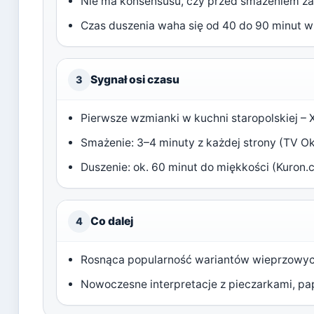
Nie ma konsensusu, czy przed smażeniem z
Czas duszenia waha się od 40 do 90 minut w
Sygnał osi czasu
3
Pierwsze wzmianki w kuchni staropolskiej – X
Smażenie: 3–4 minuty z każdej strony (
TV Ok
Duszenie: ok. 60 minut do miękkości (
Kuron.
Co dalej
4
Rosnąca popularność wariantów wieprzowy
Nowoczesne interpretacje z pieczarkami, pa