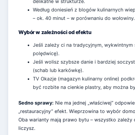
delikatne w strukturze.
Według doniesień z blogów kulinarnych
wiep
– ok. 40 minut – w porównaniu do wołowiny.
Wybór w zależności od efektu
Jeśli zależy ci na tradycyjnym, wykwintnym
polędwicę).
Jeśli wolisz szybsze danie i bardziej soczy
(schab lub karkówkę).
TV Okazje (magazyn kulinarny online)
podkre
być rozbite na cienkie plastry, aby można b
Sedno sprawy:
Nie ma jednej „właściwej” odpowied
„restauracyjny” efekt. Wieprzowina to wybór domo
Oba warianty mają prawo bytu – wszystko zależy od
liczysz.