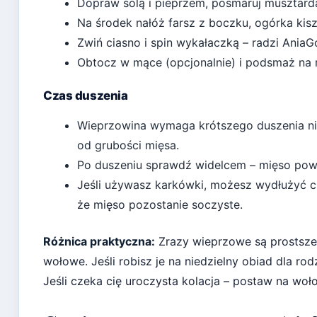
Dopraw solą i pieprzem, posmaruj musztardą
Na środek nałóż farsz z boczku, ogórka kis
Zwiń ciasno i spin wykałaczką – radzi
AniaGo
Obtocz w mące (opcjonalnie) i podsmaż na r
Czas duszenia
Wieprzowina wymaga krótszego duszenia niż
od grubości mięsa.
Po duszeniu sprawdź widelcem – mięso powin
Jeśli używasz karkówki, możesz wydłużyć cz
że mięso pozostanie soczyste.
Różnica praktyczna:
Zrazy wieprzowe są prostsze i
wołowe. Jeśli robisz je na niedzielny obiad dla ro
Jeśli czeka cię uroczysta kolacja – postaw na woł