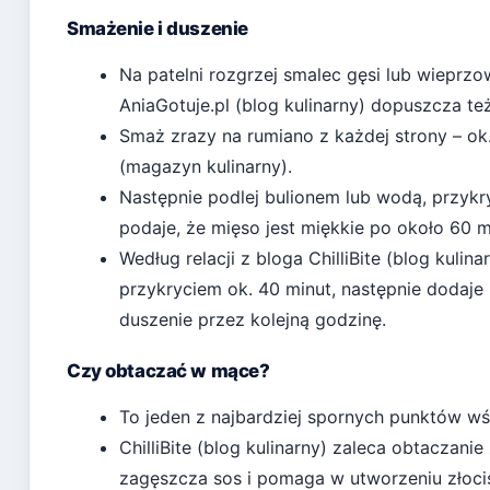
Smażenie i duszenie
Na patelni rozgrzej smalec gęsi lub wieprzo
AniaGotuje.pl (blog kulinarny)
dopuszcza też 
Smaż zrazy na rumiano z każdej strony – ok.
(magazyn kulinarny)
.
Następnie podlej bulionem lub wodą, przykr
podaje, że mięso jest miękkie po około 60 m
Według relacji z bloga
ChilliBite (blog kulina
przykryciem ok. 40 minut, następnie dodaje
duszenie przez kolejną godzinę.
Czy obtaczać w mące?
To jeden z najbardziej spornych punktów 
ChilliBite (blog kulinarny)
zaleca obtaczanie
zagęszcza sos i pomaga w utworzeniu złocis