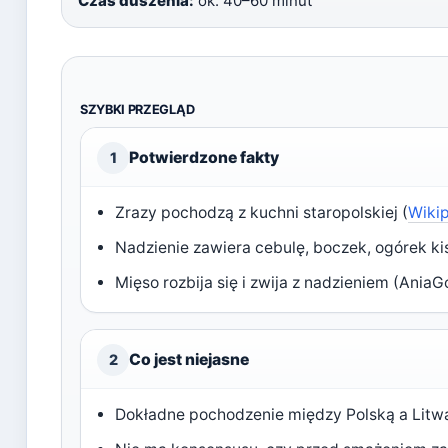
Czas duszenia:
ok. 40–60 minut
SZYBKI PRZEGLĄD
Potwierdzone fakty
1
Zrazy pochodzą z kuchni staropolskiej (
Wiki
Nadzienie zawiera cebulę, boczek, ogórek ki
Mięso rozbija się i zwija z nadzieniem (
AniaGo
Co jest niejasne
2
Dokładne pochodzenie między Polską a Litwą