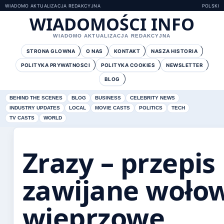
WIADOMO AKTUALIZACJA REDAKCYJNA
POLSKI
WIADOMOŚCI INFO
WIADOMO AKTUALIZACJA REDAKCYJNA
STRONA GLOWNA
O NAS
KONTAKT
NASZA HISTORIA
POLITYKA PRYWATNOSCI
POLITYKA COOKIES
NEWSLETTER
BLOG
BEHIND THE SCENES
BLOG
BUSINESS
CELEBRITY NEWS
INDUSTRY UPDATES
LOCAL
MOVIE CASTS
POLITICS
TECH
TV CASTS
WORLD
Zrazy – przepis
zawijane wołow
wieprzowe