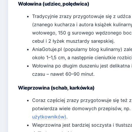
Wołowina (udziec, polędwica)
Tradycyjnie zrazy przygotowuje się z udźc
(znanego kucharza i autora książek kulinarn
wołowego, 150 g surowego wędzonego bocz
cebul i 2 łyżek musztardy sarepskiej.
AniaGotuje.pl (popularny blog kulinarny)
zale
około 1–1,5 cm, a następnie cieniutkie rozbic
Wołowina po długim duszeniu jest delikatna 
czasu – nawet 60–90 minut.
Wieprzowina (schab, karkówka)
Coraz częściej zrazy przygotowuje się też 
potwierdza wiele domowych przepisów, np.
użytkowników)
.
Wieprzowina jest bardziej soczysta i tłustsza