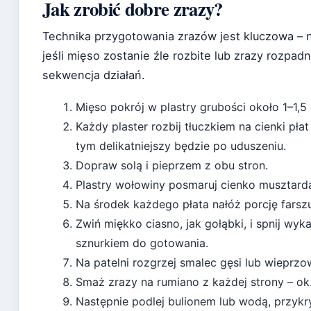
Jak zrobić dobre zrazy?
Technika przygotowania zrazów jest kluczowa – na
jeśli mięso zostanie źle rozbite lub zrazy rozpa
sekwencja działań.
Mięso pokrój w plastry grubości około 1–1,5
Każdy plaster rozbij tłuczkiem na cienki płat
tym delikatniejszy będzie po uduszeniu.
Dopraw solą i pieprzem z obu stron.
Plastry wołowiny posmaruj cienko musztardą
Na środek każdego płata nałóż porcję farszu
Zwiń miękko ciasno, jak gołąbki, i spnij wy
sznurkiem do gotowania.
Na patelni rozgrzej smalec gęsi lub wieprzo
Smaż zrazy na rumiano z każdej strony – ok.
Następnie podlej bulionem lub wodą, przykry