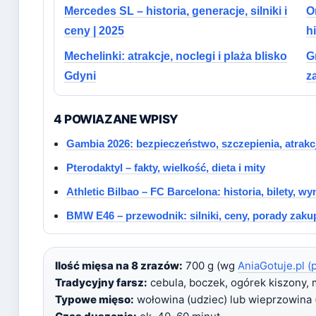
Mercedes SL – historia, generacje, silniki i
O
ceny | 2025
h
Mechelinki: atrakcje, noclegi i plaża blisko
G
Gdyni
z
4 POWIAZANE WPISY
Gambia 2026: bezpieczeństwo, szczepienia, atrakc
Pterodaktyl – fakty, wielkość, dieta i mity
Athletic Bilbao – FC Barcelona: historia, bilety, w
BMW E46 – przewodnik: silniki, ceny, porady zak
Ilość mięsa na 8 zrazów:
700 g (wg
AniaGotuje.pl (
Tradycyjny farsz:
cebula, boczek, ogórek kiszony, m
Typowe mięso:
wołowina (udziec) lub wieprzowina 