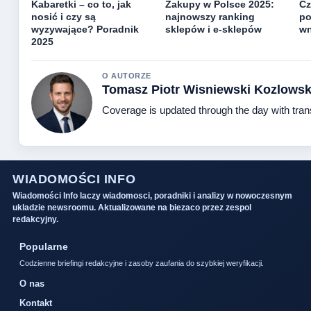
Kabaretki – co to, jak
Zakupy w Polsce 2025:
Cz
nosić i czy są
najnowszy ranking
po
wyzywające? Poradnik
sklepów i e-sklepów
wn
2025
O AUTORZE
Tomasz Piotr Wisniewski Kozlowsk
Coverage is updated through the day with tra
WIADOMOŚCI INFO
Wiadomości Info laczy wiadomosci, poradniki i analizy w nowoczesnym
ukladzie newsroomu. Aktualizowane na biezaco przez zespol
redakcyjny.
Popularne
Codzienne briefingi redakcyjne i zasoby zaufania do szybkiej weryfikacji.
O nas
Kontakt