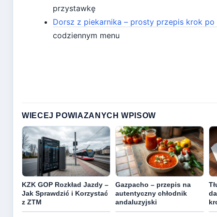
przystawkę
Dorsz z piekarnika – prosty przepis krok po
codziennym menu
WIECEJ POWIAZANYCH WPISOW
KZK GOP Rozkład Jazdy –
Gazpacho – przepis na
Tł
Jak Sprawdzić i Korzystać
autentyczny chłodnik
da
z ZTM
andaluzyjski
kr