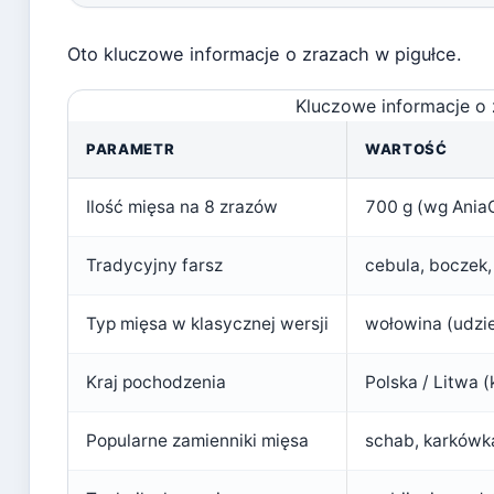
Oto kluczowe informacje o zrazach w pigułce.
Kluczowe informacje o 
PARAMETR
WARTOŚĆ
Ilość mięsa na 8 zrazów
700 g (wg
AniaG
Tradycyjny farsz
cebula, boczek,
Typ mięsa w klasycznej wersji
wołowina (udzi
Kraj pochodzenia
Polska / Litwa 
Popularne zamienniki mięsa
schab, karkówk