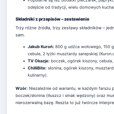
Popularne są też dodatki pieczarek, papryk
odejście od tradycji, wielu domowych kucha
Składniki z przepisów – zestawienie
Trzy różne źródła, trzy zestawy składników – je
sam.
Jakub Kuroń:
800 g udźca wołowego, 150 g 
cebule, 2 łyżki musztardy sarepskiej (
Kuron.
TV Okazje:
boczek, ogórek kiszony, cebula,
ChilliBite:
słonina, ogórek kiszony, musztarda
kulinarny
).
Wzór:
Niezależnie od wariantu, w każdym farszu 
boczek/słonina (tłuszcz i smak wędzony) oraz musz
nierozerwalną bazę. Reszta to już twórcze interpre