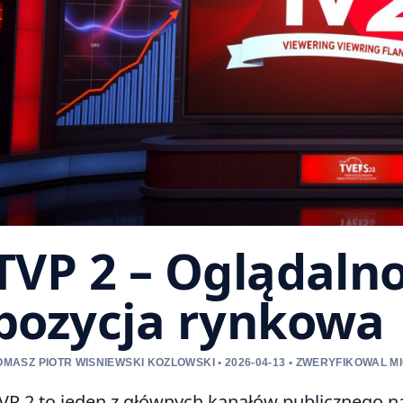
TVP 2 – Oglądalnoś
pozycja rynkowa
OMASZ PIOTR WISNIEWSKI KOZLOWSKI • 2026-04-13 • ZWERYFIKOWAL M
VP 2 to jeden z głównych kanałów publicznego nad