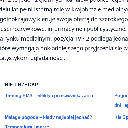
ielu lat pełni istotną rolę w krajobrazie medialn
gólnokrajowy kieruje swoją ofertę do szerokiego 
reści rozrywkowe, informacyjne i publicystyczn
a rynku medialnym, pozycja TVP 2 podlega jed
tóre wymagają dokładniejszego przyjrzenia się z
tatystykom oglądalności.
NIE PRZEGAP
Trening EMS – efekty i przeciwwskazania
Pogoda
dni | 
Malaga pogoda – kiedy najlepiej jechać?
Kia Sp
Temperatura i morze