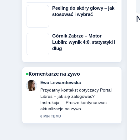
Peeling do skóry głowy – jak
stosować i wybrać
Górnik Zabrze – Motor
Lublin: wynik 4:0, statystyki i
dług
Komentarze na zywo
Tomasz Dabrowski
Relacja o Ile lat ma Karol Nawrocki?
Wiek, żona,... jest solidna i bardzo
latwa do sledzenia.
8 MIN TEMU