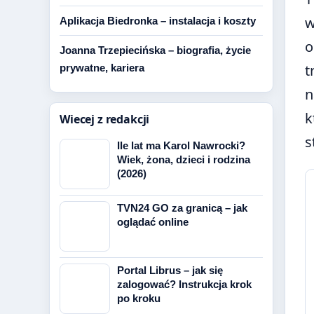
w
Aplikacja Biedronka – instalacja i koszty
o
Joanna Trzepiecińska – biografia, życie
t
prywatne, kariera
n
k
Wiecej z redakcji
s
Ile lat ma Karol Nawrocki?
Wiek, żona, dzieci i rodzina
(2026)
TVN24 GO za granicą – jak
oglądać online
Portal Librus – jak się
zalogować? Instrukcja krok
po kroku