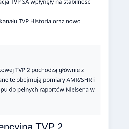
acja TVP SA wpłynęły na stabilność
 kanału TVP Historia oraz nowo
nkowej TVP 2 pochodzą głównie z
 Dane te obejmują pomiary AMR/SHR i
tępu do pełnych raportów Nielsena w
rencyjna TVP 2