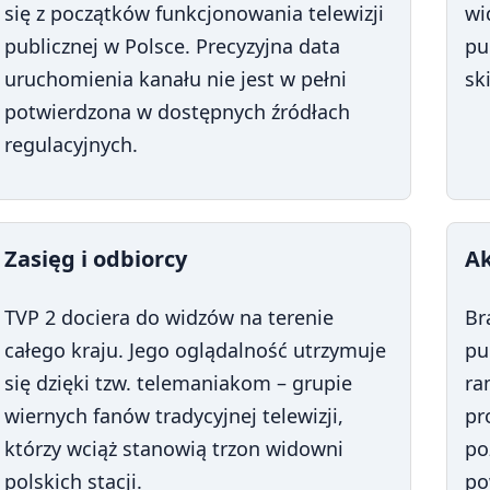
się z początków funkcjonowania telewizji
wi
publicznej w Polsce. Precyzyjna data
pu
uruchomienia kanału nie jest w pełni
sk
potwierdzona w dostępnych źródłach
regulacyjnych.
Zasięg i odbiorcy
A
TVP 2 dociera do widzów na terenie
Br
całego kraju. Jego oglądalność utrzymuje
pu
się dzięki tzw. telemaniakom – grupie
ra
wiernych fanów tradycyjnej telewizji,
pr
którzy wciąż stanowią trzon widowni
po
polskich stacji.
po