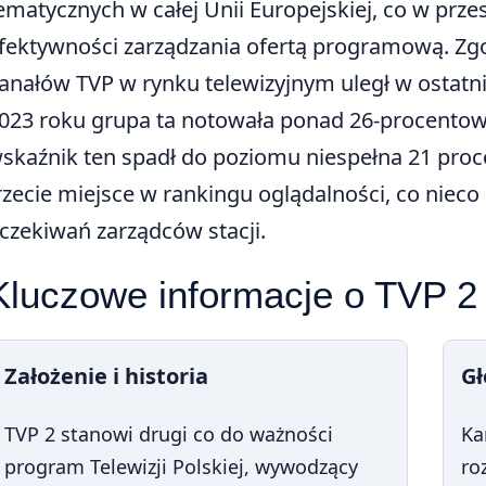
ematycznych w całej Unii Europejskiej, co w prze
fektywności zarządzania ofertą programową. Zgo
anałów TVP w rynku telewizyjnym uległ w ostatnic
023 roku grupa ta notowała ponad 26-procentowy
skaźnik ten spadł do poziomu niespełna 21 proc
rzecie miejsce w rankingu oglądalności, co niec
czekiwań zarządców stacji.
Kluczowe informacje o TVP 2
Założenie i historia
G
TVP 2 stanowi drugi co do ważności
Ka
program Telewizji Polskiej, wywodzący
ro