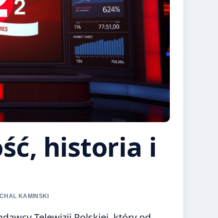
ć, historia i
ICHAL KAMINSKI
awcy Telewizji Polskiej, który od